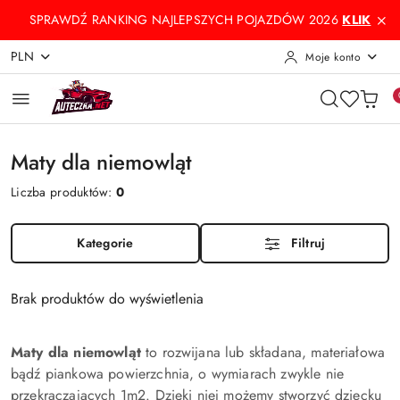
Przejdź do treści głównej
Przejdź do wyszukiwarki
Przejdź do moje konto
Przejdź do menu głównego
Przejdź do stopki
SPRAWDŹ RANKING NAJLEPSZYCH POJAZDÓW 2026
KLIK
PLN
Moje konto
Maty dla niemowląt
Liczba produktów:
0
Kategorie
Filtruj
Brak produktów do wyświetlenia
Maty dla niemowląt
to rozwijana lub składana, materiałowa
bądź piankowa powierzchnia, o wymiarach zwykle nie
przekraczających 1m2. Dzięki niej możemy stworzyć dziecku