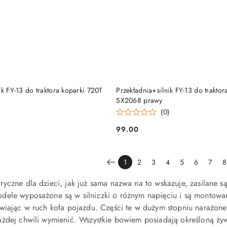
KUP TERAZ
KUP TERAZ
ik FY-13 do traktora koparki 720T
Przekładnia+silnik FY-13 do trakto
SX2068 prawy
)
(0)
99.00
Cena:
1
2
3
4
5
6
7
8
yczne dla dzieci, jak już sama nazwa na to wskazuje, zasilane s
ele wyposażone są w silniczki o różnym napięciu i są montowane 
wiając w ruch koła pojazdu. Części te w dużym stopniu narażone 
żdej chwili wymienić. Wszystkie bowiem posiadają określoną żywo