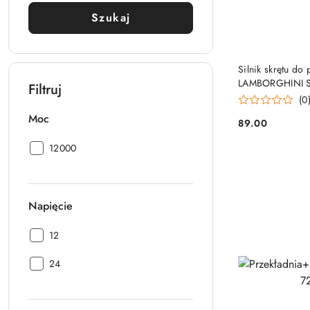
Szukaj
Silnik skrętu do
LAMBORGHINI S
Filtruj
(0
Moc
89.00
Cena:
Moc:
12000
Napięcie
Napięcie:
12
Napięcie:
24