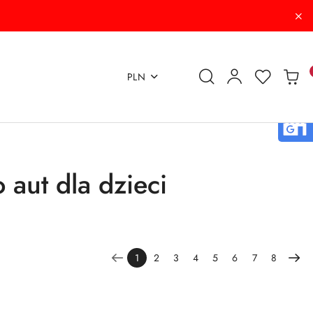
PLN
o aut dla dzieci
1
2
3
4
5
6
7
8