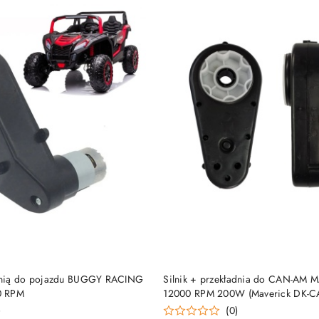
KUP TERAZ
KUP TERAZ
ładnią do pojazdu BUGGY RACING
Silnik + przekładnia do CAN-AM
0 RPM
12000 RPM 200W (Maverick DK-C
)
(0)