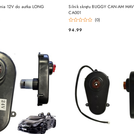
KUP TERAZ
KUP TERAZ
adnia 12V do autka LONG
Silnik skrętu BUGGY CAN-AM MAV
CA001
)
(0)
94.99
Cena: