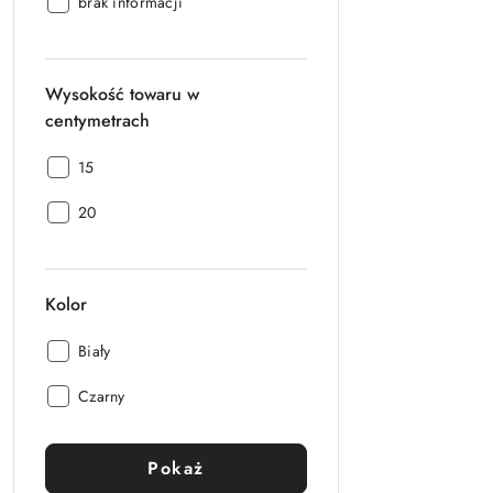
Wiek
brak informacji
dziecka:
Wysokość towaru w
centymetrach
Wysokość
15
towaru
Wysokość
w
20
towaru
centymetrach:
w
centymetrach:
Kolor
Kolor:
Biały
Kolor:
Czarny
Pokaż