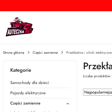
Przejdź do treści głównej
Przejdź do wyszukiwarki
Przejdź do moje konto
Przejdź do menu głównego
Przejdź do stopki
Strona główna
Części zamienne
Przekładnie i silniki elektryczn
Przekła
Kategorie
Liczba produktów
Samochody dla dzieci
Zastosowano
Sortuj
Pojazdy elektryczne
według
sortowanie:
Części zamienne
Najpopularniejsz