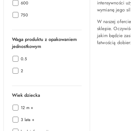
intensywności uż
Waga
w
600
gabarytowa
gramach:
wymianę jego sil
Waga
w
750
gabarytowa
gramach:
W naszej oferci
w
sklepie. Oczywiś
gramach:
jakim będzie zas
Waga produktu z opakowaniem
łatwością dobie
jednostkowym
Waga
0.5
produktu
Waga
z
2
produktu
opakowaniem
z
jednostkowym:
opakowaniem
Wiek dziecka
jednostkowym:
Wiek
12 m +
dziecka:
Wiek
3 lata +
dziecka: