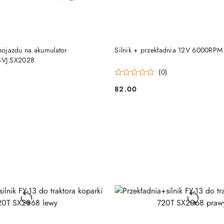
KUP TERAZ
KUP TERAZ
 pojazdu na akumulator
Silnik + przekładnia 12V 6000RPM
VJ SX2028
)
(0)
82.00
Cena: