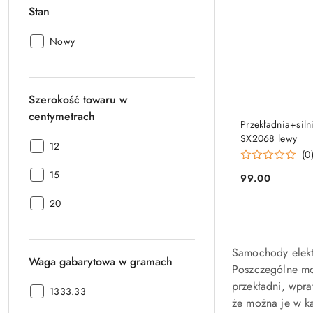
Stan
Stan:
Nowy
Szerokość towaru w
centymetrach
Przekładnia+siln
SX2068 lewy
Szerokość
12
(0
towaru
Szerokość
w
15
99.00
Cena:
towaru
centymetrach:
Szerokość
w
20
towaru
centymetrach:
w
centymetrach:
Samochody elektr
Waga gabarytowa w gramach
Poszczególne mod
przekładni, wpra
Waga
1333.33
że można je w ka
gabarytowa