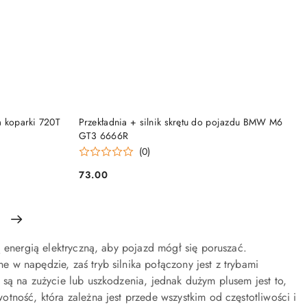
KUP TERAZ
ra koparki 720T
Przekładnia + silnik skrętu do pojazdu BMW M6
GT3 6666R
(0)
73.00
Cena:
ą energią elektryczną, aby pojazd mógł się poruszać.
w napędzie, zaś tryb silnika połączony jest z trybami
są na zużycie lub uszkodzenia, jednak dużym plusem jest to,
tność, która zależna jest przede wszystkim od częstotliwości i