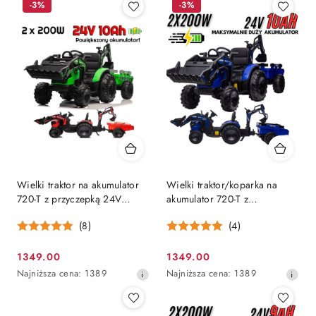
-3%
-3%
Wielki traktor na akumulator
Wielki traktor/koparka na
720-T z przyczepką 24V
akumulator 720-T z
[SX2068]
przyczepką 24V 2x200W +
(8)
(4)
POWIĘKSZONY
AKUMULATOR [SX2068]
1349.00
1349.00
Cena
Cena
Najniższa
Najniższa
Najniższa cena:
1389
Najniższa cena:
1389
promocyjna:
promocyjna:
cena
cena
z
z
30
30