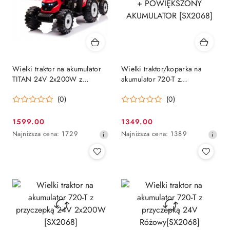
Wielki traktor na akumulator
Wielki traktor/koparka na
TITAN 24V 2x200W z
akumulator 720-T z
przyczepką łyżką + kabina
przyczepką 24V 2x200W +
(0)
(0)
czerwony
POWIĘKSZONY
AKUMULATOR [SX2068]
1599.00
1349.00
Cena
Cena
Najniższa
Najniższa
Najniższa cena:
1729
Najniższa cena:
1389
promocyjna:
promocyjna:
cena
cena
z
z
30
30
dni
dni
przed
przed
obniżką
obniżką