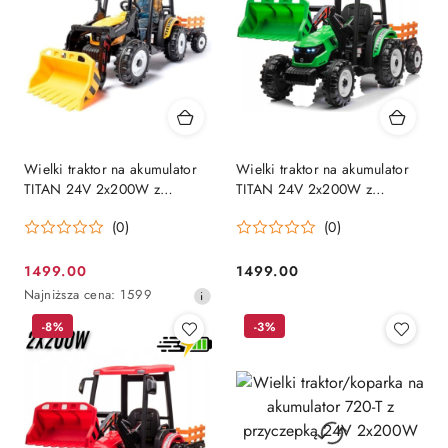
Wielki traktor na akumulator
Wielki traktor na akumulator
TITAN 24V 2x200W z
TITAN 24V 2x200W z
przyczepką łyżką + kabina
przyczepką łyżką + kabina
(0)
(0)
żółty
zielony
1499.00
1499.00
Cena
Cena:
Najniższa
Najniższa cena:
1599
promocyjna:
cena
-8%
-3%
z
30
dni
przed
obniżką