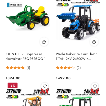
dni
dni
przed
przed
obniżką
obniżką
JOHN DEERE koparka na
Wielki traktor na akumulator
akumulator PEG-PEREGO 12V
TITAN 24V 2x200W z
2x165W
przyczepką łyżką + kabina
(1)
(2)
niebieski
1894.00
1499.00
Cena:
Cena:
-6%