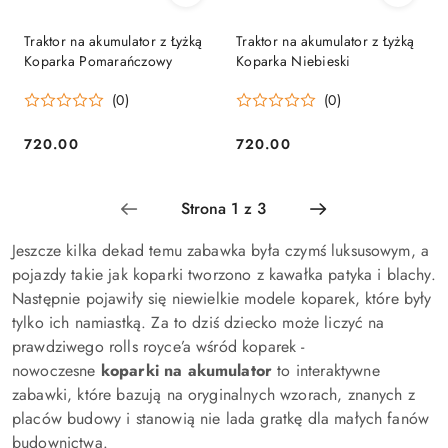
Traktor na akumulator z Łyżką
Traktor na akumulator z Łyżką
Koparka Pomarańczowy
Koparka Niebieski
(0)
(0)
720.00
720.00
Cena:
Cena:
Jeszcze kilka dekad temu zabawka była czymś luksusowym, a
pojazdy takie jak koparki tworzono z kawałka patyka i blachy.
Następnie pojawiły się niewielkie modele koparek, które były
tylko ich namiastką. Za to dziś dziecko może liczyć na
prawdziwego rolls royce’a wśród koparek -
nowoczesne
koparki na akumulator
to interaktywne
zabawki, które bazują na oryginalnych wzorach, znanych z
placów budowy i stanowią nie lada gratkę dla małych fanów
budownictwa.