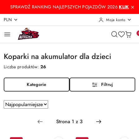
Przejdź do treści głównej
Przejdź do wyszukiwarki
Przejdź do moje konto
Przejdź do menu głównego
Przejdź do stopki
SPRAWDŹ RANKING NAJLEPSZYCH POJAZDÓW 2026
KLIK
PLN
Moje konto
Koparki na akumulator dla dzieci
Liczba produktów:
26
Kategorie
Filtruj
Zastosowano
Sortuj
według
sortowanie:
Najpopularniejsze.