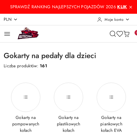
Przejdź do treści głównej
Przejdź do wyszukiwarki
Przejdź do moje konto
Przejdź do menu głównego
Przejdź do stopki
SPRAWDŹ RANKING NAJLEPSZYCH POJAZDÓW 2026
KLIK
PLN
Moje konto
Gokarty na pedały dla dzieci
Liczba produktów:
161
Gokarty na
Gokarty na
Gokarty na
pompowanych
plastikowych
piankowych
kołach
kołach
kołach EVA