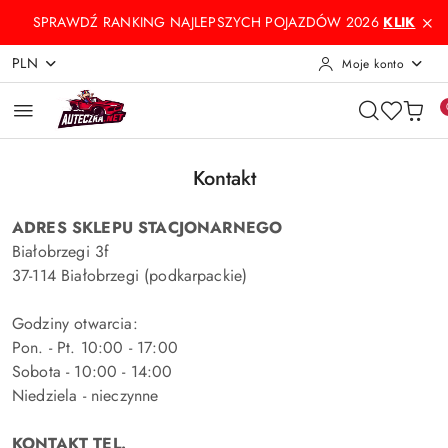
Przejdź do treści głównej
Przejdź do wyszukiwarki
Przejdź do moje konto
Przejdź do menu głównego
Przejdź do stopki
SPRAWDŹ RANKING NAJLEPSZYCH POJAZDÓW 2026
KLIK
PLN
Moje konto
Kontakt
ADRES SKLEPU STACJONARNEGO
Białobrzegi 3f
37-114 Białobrzegi (podkarpackie)
Godziny otwarcia:
Pon. - Pt. 10:00 - 17:00
Sobota - 10:00 - 14:00
Niedziela - nieczynne
KONTAKT TEL.