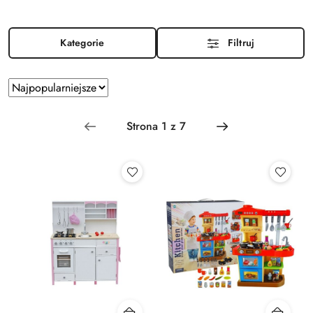
Kategorie
Filtruj
Zastosowano
Sortuj
według
sortowanie:
Najpopularniejsze.