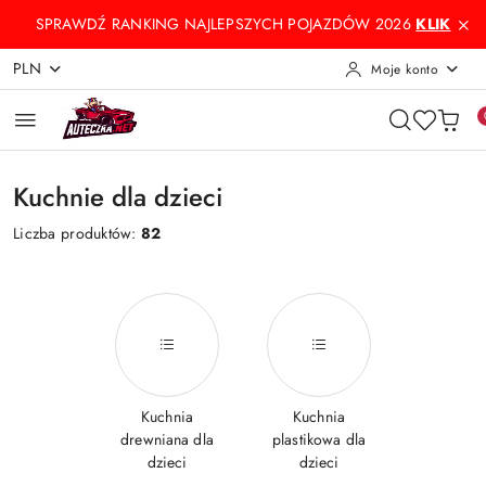
Przejdź do treści głównej
Przejdź do wyszukiwarki
Przejdź do moje konto
Przejdź do menu głównego
Przejdź do stopki
SPRAWDŹ RANKING NAJLEPSZYCH POJAZDÓW 2026
KLIK
PLN
Moje konto
Kuchnie dla dzieci
Liczba produktów:
82
Kuchnia
Kuchnia
drewniana dla
plastikowa dla
dzieci
dzieci