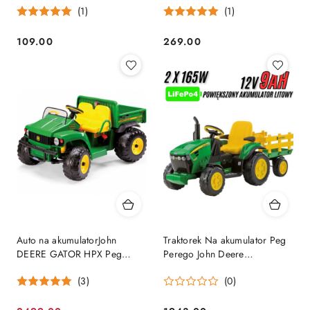
(1)
(1)
109.00
269.00
Cena:
Cena:
Auto na akumulatorJohn
Traktorek Na akumulator Peg
DEERE GATOR HPX Peg
Perego John Deere
Perego 12V, 2x175W
POWIĘKSZONY
(3)
(0)
AKUMULATOR 12V9Ah
LiFePO4