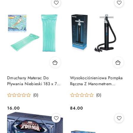
Dmuchany Materac Do
Wysokociśnieniowa Pompka
Pływania Niebieski 183 x 76
Ręczna Z Manometrem
cm Bestway 44013
Bestway 62227
(0)
(0)
16.00
84.00
Cena:
Cena: