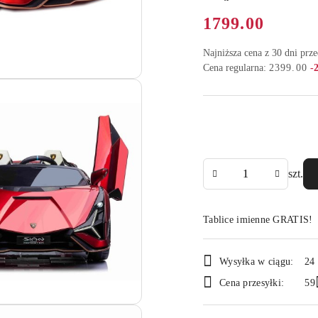
Cena:
1799.00
Najniższa cena z 30 dni prz
Ra
Cena regularna:
2399.00
-
Ilość
szt.
Tablice imienne GRATIS!
Dostępność
Wysyłka w ciągu:
24
i
Cena przesyłki:
59
dostawa