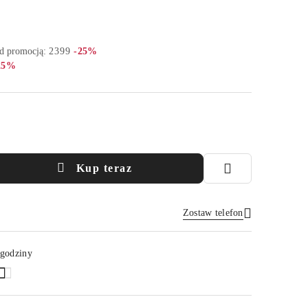
Rabat:
ed promocją:
2399
-25%
bat:
25%
Kup teraz
Zostaw telefon
Wyślij
 godziny