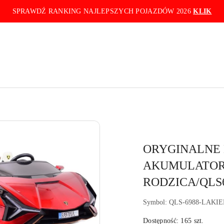
SPRAWDŹ RANKING NAJLEPSZYCH POJAZDÓW 2026
KLIK
ORYGINALNE 
AKUMULATOR,
RODZICA/QLS
Symbol:
QLS-6988-LAKI
Dostępność:
165
szt.