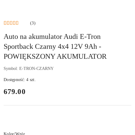
(3)
Auto na akumulator Audi E-Tron
Sportback Czarny 4x4 12V 9Ah -
POWIĘKSZONY AKUMULATOR
Symbol:
E-TRON-CZARNY
Dostępność:
4
szt.
cena:
679.00
Wariant
Kolor/Wzór