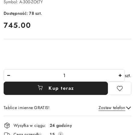
Symbol:
A-300-ŻÓŁTY
Dostępność:
78
szt.
cena:
745.00
Ilość
szt.
Kup teraz
Tablice imienne GRATIS!
Zostaw telefon
Dostępność
Wysyłka w ciągu:
24 godziny
i
Wyślij
Cena przesyłki:
15