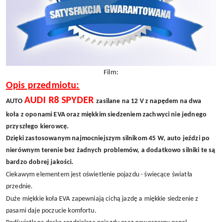
Film:
Opis przedmiotu:
AUDI R8 SPYDER
AUTO
zasilane na 12 V z napędem na dwa
koła z oponami EVA oraz miękkim siedzeniem zachwyci nie jednego
przyszłego kierowcę.
Dzięki zastosowanym najmocniejszym silnikom 45 W, auto jeździ po
nierównym terenie bez żadnych problemów, a dodatkowo silniki te są
bardzo dobrej jakości.
Ciekawym elementem jest oświetlenie pojazdu - świecące światła
przednie.
Duże miękkie koła EVA zapewniają cichą jazdę a miękkie siedzenie z
pasami daje poczucie komfortu.