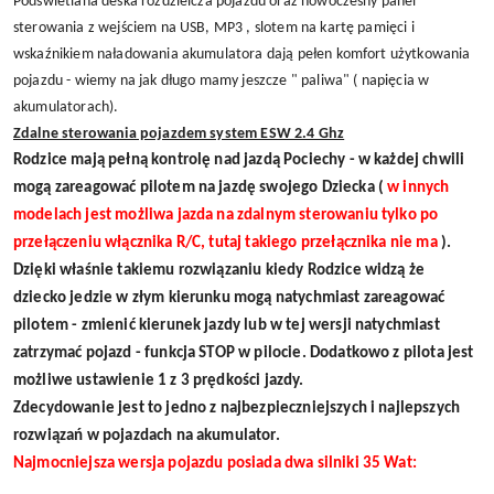
Podświetlana deska rozdzielcza pojazdu oraz nowoczesny panel
sterowania z wejściem na USB, MP3 , slotem na kartę pamięci i
wskaźnikiem naładowania akumulatora dają pełen komfort użytkowania
pojazdu - wiemy na jak długo mamy jeszcze " paliwa" ( napięcia w
akumulatorach).
Zdalne sterowania pojazdem system ESW 2.4 Ghz
Rodzice mają pełną kontrolę nad jazdą Pociechy - w każdej chwili
mogą zareagować pilotem na jazdę swojego Dziecka (
w innych
modelach jest możliwa jazda na zdalnym sterowaniu tylko po
przełączeniu włącznika R/C, tutaj takiego przełącznika nie ma
).
Dzięki właśnie takiemu rozwiązaniu kiedy Rodzice widzą że
dziecko jedzie w złym kierunku mogą natychmiast zareagować
pilotem - zmienić kierunek jazdy lub w tej wersji natychmiast
zatrzymać pojazd - funkcja STOP w pilocie. Dodatkowo z pilota jest
możliwe ustawienie 1 z 3 prędkości jazdy.
Zdecydowanie jest to jedno z najbezpieczniejszych i najlepszych
rozwiązań w pojazdach na akumulator.
Najmocniejsza wersja pojazdu posiada dwa silniki 35 Wat: