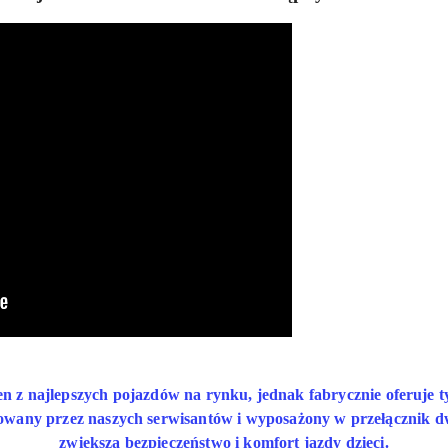
 najlepszych pojazdów na rynku, jednak fabrycznie oferuje tyl
kowany przez naszych serwisantów i wyposażony w przełącznik dw
zwiększa bezpieczeństwo i komfort jazdy dzieci.