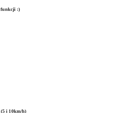
unkcji :)
(5 i 10km/h)