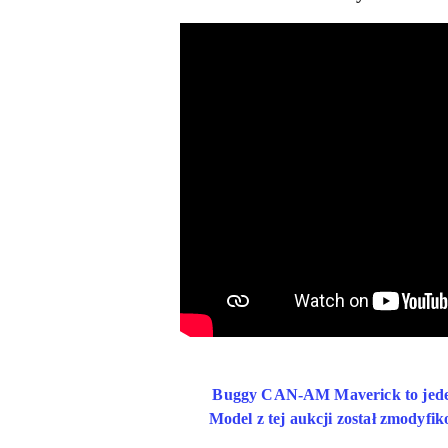
Buggy CAN-AM Maverick to jeden z
Model z tej aukcji został zmodyfi