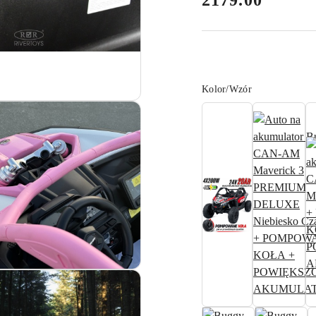
2179.00
Wariant
Kolor/Wzór