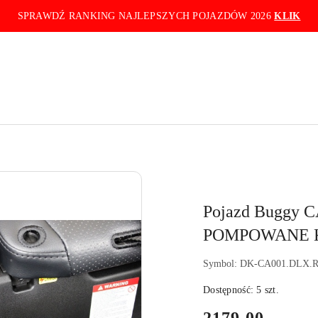
SPRAWDŹ RANKING NAJLEPSZYCH POJAZDÓW 2026
KLIK
Pojazd Buggy 
POMPOWANE K
Symbol:
DK-CA001.DLX.
Dostępność:
5
szt.
cena: