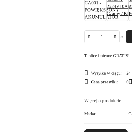
Ilość
szt.
Tablice imienne GRATIS!
Dostępność
Wysyłka w ciągu:
24
i
Cena przesyłki:
0
dostawa
Więcej o produkcie
Marka:
C