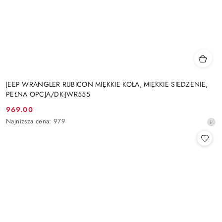
JEEP WRANGLER RUBICON MIĘKKIE KOŁA, MIĘKKIE SIEDZENIE,
PEŁNA OPCJA/DK-JWR555
969.00
Cena
Najniższa
Najniższa cena:
979
promocyjna:
cena
z
30
dni
przed
obniżką