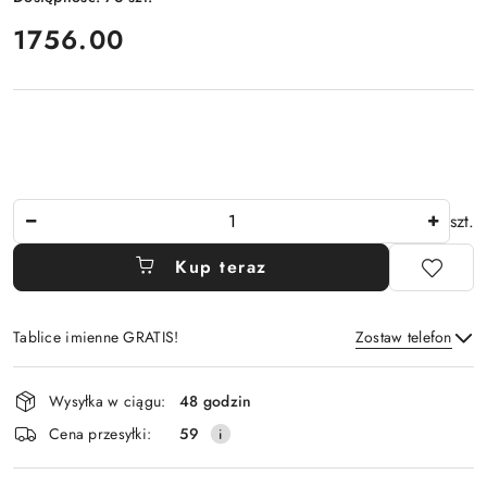
cena:
1756.00
Ilość
szt.
Kup teraz
Tablice imienne GRATIS!
Zostaw telefon
Dostępność
Wysyłka w ciągu:
48 godzin
i
Wyślij
Cena przesyłki:
59
dostawa