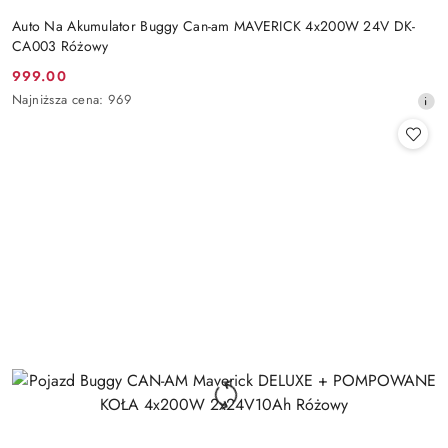
Auto Na Akumulator Buggy Can-am MAVERICK 4x200W 24V DK-
CA003 Różowy
999.00
Cena
Najniższa
Najniższa cena:
969
promocyjna:
cena
z
30
dni
przed
obniżką