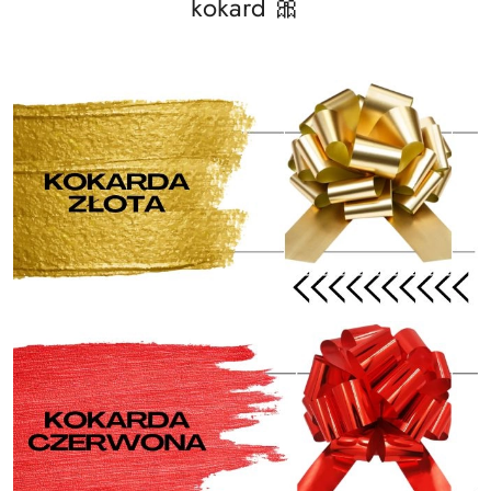
kokard 🎀