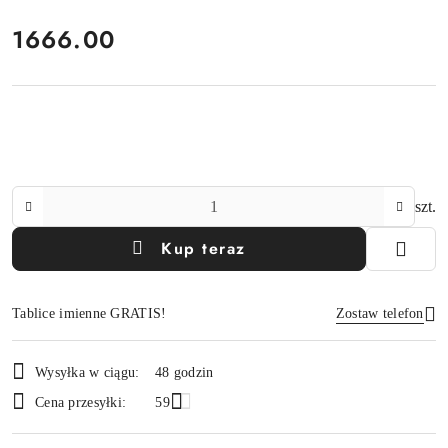
cena:
1666.00
Ilość
szt.
Kup teraz
Tablice imienne GRATIS!
Zostaw telefon
Dostępność
Wysyłka w ciągu:
48 godzin
i
Wyślij
Cena przesyłki:
59
dostawa