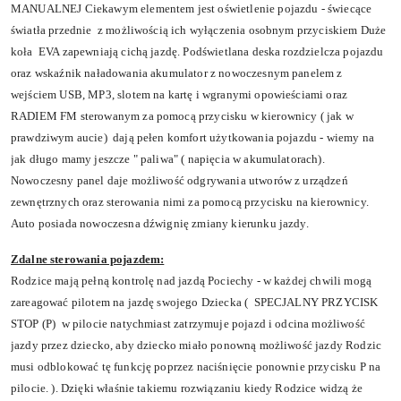
MANUALNEJ Ciekawym elementem jest oświetlenie pojazdu - świecące
światła przednie z możliwością ich wyłączenia osobnym przyciskiem Duże
koła EVA zapewniają cichą jazdę. Podświetlana deska rozdzielcza pojazdu
oraz wskaźnik naładowania akumulator z nowoczesnym panelem z
wejściem USB, MP3, slotem na kartę i wgranymi opowieściami oraz
RADIEM FM sterowanym za pomocą przycisku w kierownicy ( jak w
prawdziwym aucie) dają pełen komfort użytkowania pojazdu - wiemy na
jak długo mamy jeszcze " paliwa" ( napięcia w akumulatorach).
Nowoczesny panel daje możliwość odgrywania utworów z urządzeń
zewnętrznych oraz sterowania nimi za pomocą przycisku na kierownicy.
Auto posiada nowoczesna dźwignię zmiany kierunku jazdy.
Zdalne sterowania pojazdem:
Rodzice mają pełną kontrolę nad jazdą Pociechy - w każdej chwili mogą
zareagować pilotem na jazdę swojego Dziecka ( SPECJALNY PRZYCISK
STOP (P) w pilocie natychmiast zatrzymuje pojazd i odcina możliwość
jazdy przez dziecko, aby dziecko miało ponowną możliwość jazdy Rodzic
musi odblokować tę funkcję poprzez naciśnięcie ponownie przycisku P na
pilocie. ). Dzięki właśnie takiemu rozwiązaniu kiedy Rodzice widzą że