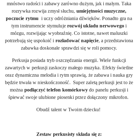
mnóstwo radości i zabawy zarówno dużym, jak i małym. Taka
rozrywka rozwija zmysł słuchu,
umiejętności
muzyczne,
poczucie rytmu
i
uczy odróżniania dźwięków. Ponadto gra na
tym instrumencie stymuluje
rozwój
układu
nerwowego
i
mózgu, rozwijając wyobraźnię. Co istotne, nawet maluszki
potrzebują się uspokoić i
rozładować
napięcie
, a przedstawiona
zabawka doskonale sprawdzi się w roli pomocy.
Perkusja posiada tryb oszczędzania energii. Wiele funkcji
zawartych w perkusji zaskoczy małego muzyka. Efekty świetlne
oraz dynamiczna melodia i rytm sprawią, że zabawa i nauka gry
będzie trwała w nieskończoność. Super zaletą perkusji jest to że
można
podłączyć telefon komórkowy
do panelu perkusji i
śpiewać swoje ulubione piosenki przez dołączony mikrofon.
Obudź talent w Twoim dziecku!
Zestaw perkusisty składa się z: