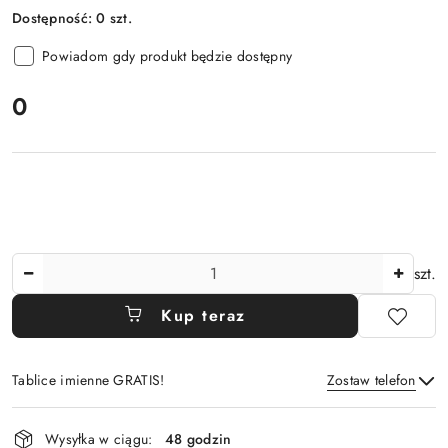
Dostępność:
0
szt.
Powiadom gdy produkt będzie dostępny
cena:
0
Ilość
szt.
Kup teraz
Tablice imienne GRATIS!
Zostaw telefon
Dostępność
Wysyłka w ciągu:
48 godzin