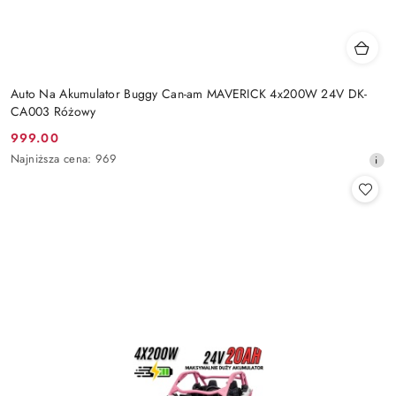
Auto Na Akumulator Buggy Can-am MAVERICK 4x200W 24V DK-
CA003 Różowy
999.00
Cena
Najniższa
Najniższa cena:
969
promocyjna:
cena
z
30
dni
przed
obniżką