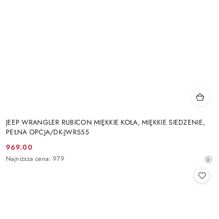
JEEP WRANGLER RUBICON MIĘKKIE KOŁA, MIĘKKIE SIEDZENIE,
PEŁNA OPCJA/DK-JWR555
969.00
Cena
Najniższa
Najniższa cena:
979
promocyjna:
cena
z
30
dni
przed
obniżką