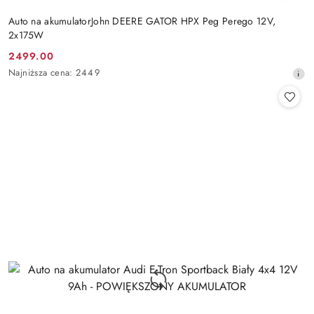
Auto na akumulatorJohn DEERE GATOR HPX Peg Perego 12V,
2x175W
2499.00
Cena
Najniższa
Najniższa cena:
2449
promocyjna:
cena
z
30
dni
przed
obniżką