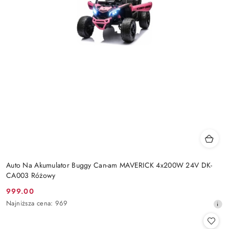
Auto Na Akumulator Buggy Can-am MAVERICK 4x200W 24V DK-
CA003 Różowy
999.00
Cena
Najniższa
Najniższa cena:
969
promocyjna:
cena
z