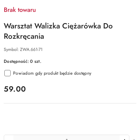
Brak towaru
Warsztat Walizka Ciężarówka Do
Rozkręcania
Symbol:
ZWA.661-71
Dostępność:
0
szt.
Powiadom gdy produkt będzie dostępny
cena:
59.00
Ilość