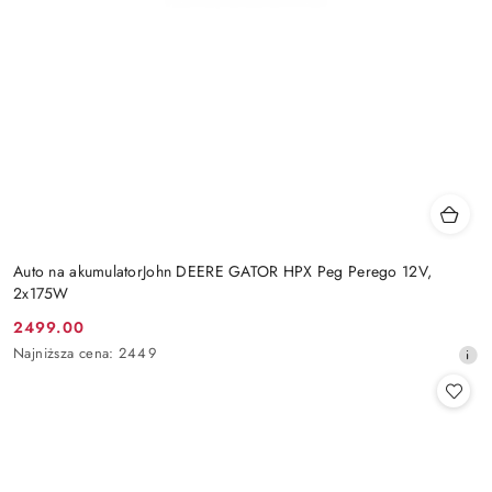
Auto na akumulatorJohn DEERE GATOR HPX Peg Perego 12V,
2x175W
2499.00
Cena
Najniższa
Najniższa cena:
2449
promocyjna:
cena
z
30
dni
przed
obniżką