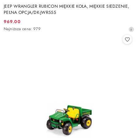
JEEP WRANGLER RUBICON MIĘKKIE KOŁA, MIĘKKIE SIEDZENIE,
PEŁNA OPCJA/DK-JWR555
969.00
Cena
Najniższa
Najniższa cena:
979
promocyjna:
cena
z
30
dni
przed
obniżką