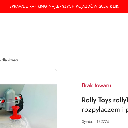
SPRAWDŹ RANKING NAJLEPSZYCH POJAZDÓW 2026
KLIK
e dla dzieci
Brak towaru
Rolly Toys roll
rozpylaczem i
Symbol:
122776