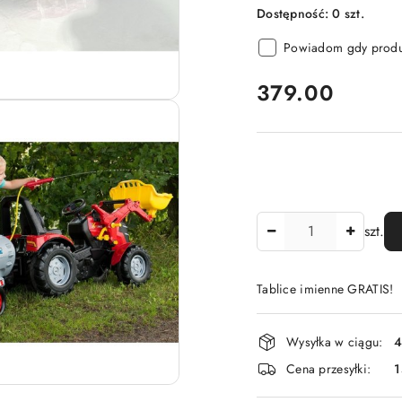
Dostępność:
0
szt.
Powiadom gdy produk
cena:
379.00
Ilość
szt.
Tablice imienne GRATIS!
Dostępność
Wysyłka w ciągu:
4
i
Cena przesyłki:
1
dostawa