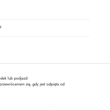
DF
ódek lub podjazd
przewróceniem się, gdy jest odpięta od