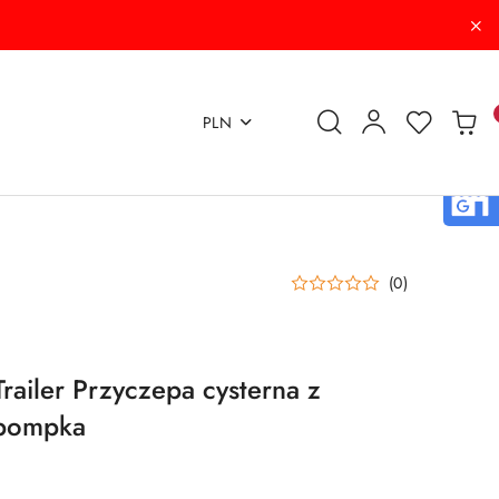
PLN
(0)
yTrailer Przyczepa cysterna z
 pompka