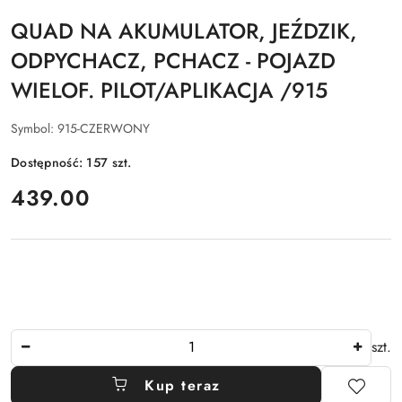
QUAD NA AKUMULATOR, JEŹDZIK,
ODPYCHACZ, PCHACZ - POJAZD
WIELOF. PILOT/APLIKACJA /915
Symbol:
915-CZERWONY
Dostępność:
157
szt.
cena:
439.00
Ilość
szt.
Kup teraz