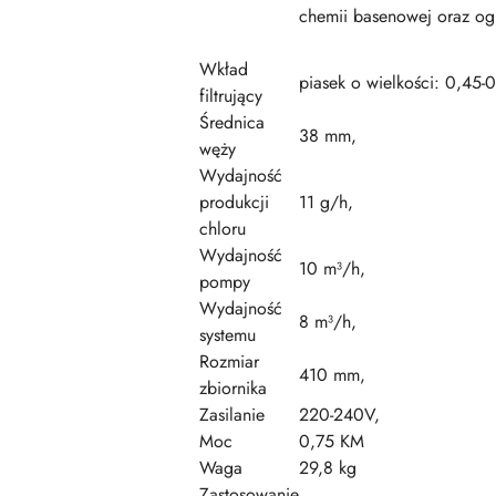
chemii basenowej oraz og
Wkład
piasek o wielkości: 0,45
filtrujący
Średnica
38 mm,
węży
Wydajność
produkcji
11 g/h,
chloru
Wydajność
10 m³/h,
pompy
Wydajność
8 m³/h,
systemu
Rozmiar
410 mm,
zbiornika
Zasilanie
220-240V,
Moc
0,75 KM
Waga
29,8 kg
Zastosowanie