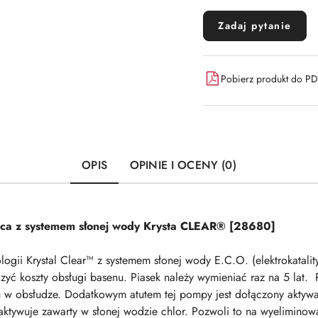
Zadaj pytanie
Pobierz produkt do P
OPIS
OPINIE I OCENY (0)
ąca z systemem słonej wody Krysta CLEAR® [28680]
ogii Krystal Clear™ z systemem słonej wody E.C.O. (
elektrokatali
yć koszty obsługi basenu. Piasek należy wymieniać raz na 5 lat.
ych w obsłudze. Dodatkowym atutem tej pompy jest dołączony akty
 aktywuje zawarty w słonej wodzie chlor. Pozwoli to na wyelimino