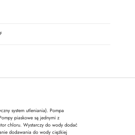
DF
tyczny system utleniania
). Pompa
 Pompy piaskowe są jednymi z
wator chloru. Wystarczy do wody dodać
wanie dodawania do wody ciężkiej