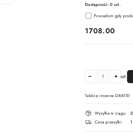
Dostępność:
0
szt.
Powiadom gdy produk
cena:
1708.00
Ilość
szt.
Tablice imienne GRATIS!
Dostępność
Wysyłka w ciągu:
2
i
Cena przesyłki:
1
dostawa