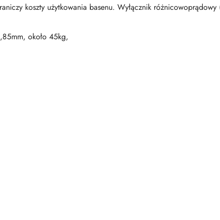
raniczy koszty użytkowania basenu. W
yłącznik różnicowoprądowy (
-0,85mm, około 45kg,