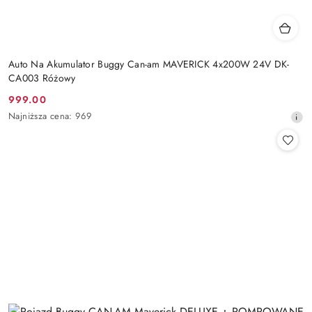
Auto Na Akumulator Buggy Can-am MAVERICK 4x200W 24V DK-
CA003 Różowy
999.00
Cena
Najniższa
Najniższa cena:
969
promocyjna:
cena
z
30
dni
przed
obniżką