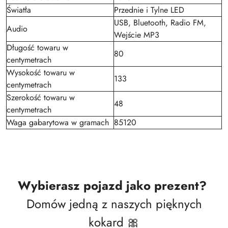
Światła
Przednie i Tylne LED
USB, Bluetooth, Radio FM,
Audio
Wejście MP3
Długość towaru w
80
centymetrach
Wysokość towaru w
133
centymetrach
Szerokość towaru w
48
centymetrach
Waga gabarytowa w gramach
85120
Wybierasz pojazd jako prezent?
Domów jedną z naszych pięknych
kokard 🎀