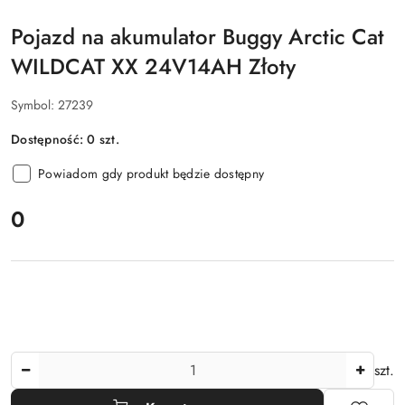
Pojazd na akumulator Buggy Arctic Cat
WILDCAT XX 24V14AH Złoty
Symbol:
27239
Dostępność:
0
szt.
Powiadom gdy produkt będzie dostępny
cena:
0
Ilość
szt.