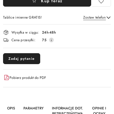
Kup teraz
Tablice imienne GRATIS!
Zostaw telefon
Dostępność
Wysyłka w ciągu:
24h-48h
i
Wyślij
Cena przesyłki:
75
dostawa
Zadaj pytanie
Pobierz produkt do PDF
OPIS
PARAMETRY
INFORMACJE DOT.
OPINIE I
BEZPIECZEŃSTWA
OCENY