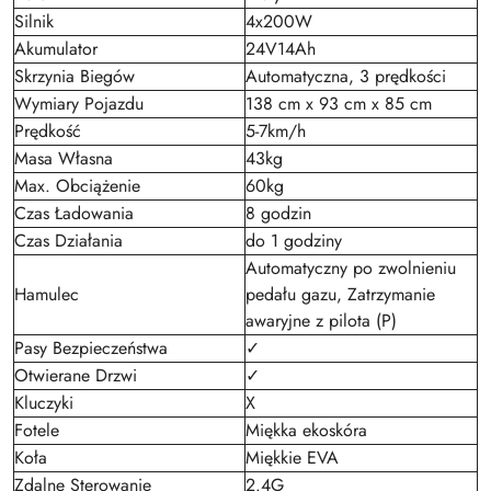
Silnik
4x200W
Akumulator
24V14Ah
Skrzynia Biegów
Automatyczna, 3 prędkości
Wymiary Pojazdu
138 cm x 93 cm x 85 cm
Prędkość
5-7km/h
Masa Własna
43kg
Max. Obciążenie
60kg
Czas Ładowania
8 godzin
Czas Działania
do 1 godziny
Automatyczny po zwolnieniu
Hamulec
pedału gazu, Zatrzymanie
awaryjne z pilota (P)
Pasy Bezpieczeństwa
✓
Otwierane Drzwi
✓
Kluczyki
X
Fotele
Miękka ekoskóra
Koła
Miękkie EVA
Zdalne Sterowanie
2.4G