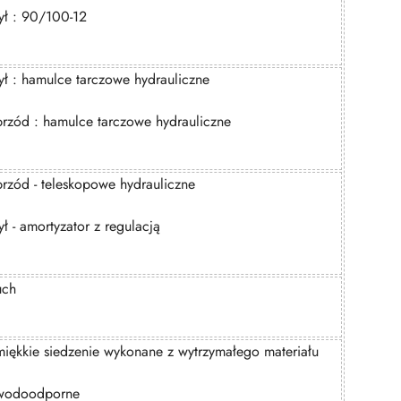
tył : 90/100-12
tył : hamulce tarczowe hydrauliczne
przód : hamulce tarczowe hydrauliczne
przód - teleskopowe hydrauliczne
tył - amortyzator z regulacją
uch
miękkie siedzenie wykonane z wytrzymałego materiału
wodoodporne