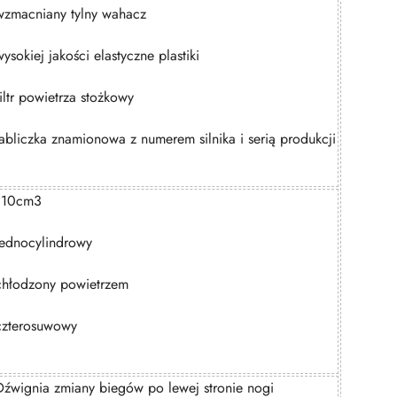
wzmacniany tylny wahacz
wysokiej jakości elastyczne plastiki
filtr powietrza stożkowy
tabliczka znamionowa z numerem silnika i serią produkcji
110cm3
jednocylindrowy
chłodzony powietrzem
czterosuwowy
Dźwignia zmiany biegów po lewej stronie nogi