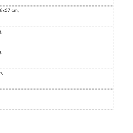
38x57 cm,
g,
g,
m,