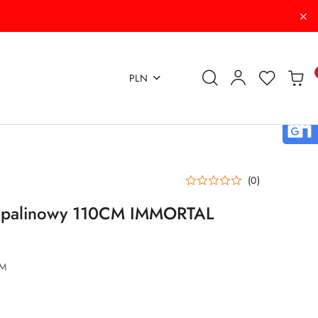
PLN
(0)
 Spalinowy 110CM IMMORTAL
OM