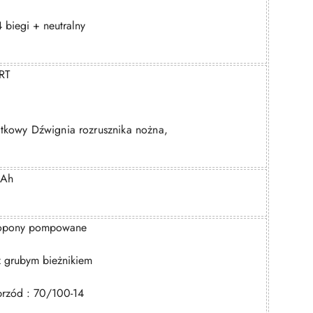
4 biegi + neutralny
RT
tkowy Dźwignia rozrusznika nożna,
4Ah
opony pompowane
z grubym bieżnikiem
przód : 70/100-14