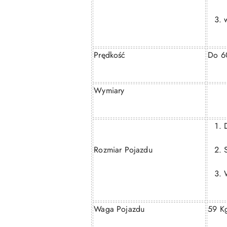
Prędkość
Do 6
Wymiary
Rozmiar Pojazdu
Waga Pojazdu
59 K