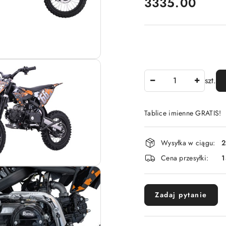
cena:
3335.00
Ilość
szt.
Tablice imienne GRATIS!
Dostępność
Wysyłka w ciągu:
2
i
Cena przesyłki:
dostawa
Zadaj pytanie