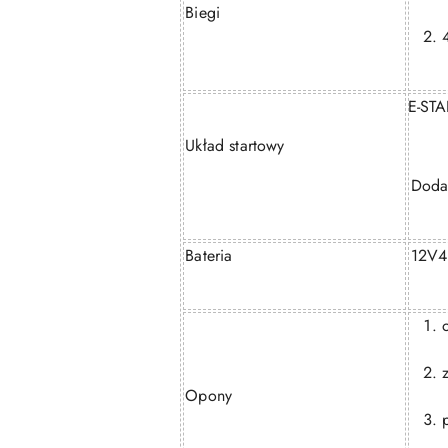
Biegi
E-STA
Układ startowy
Doda
Bateria
12V
Opony