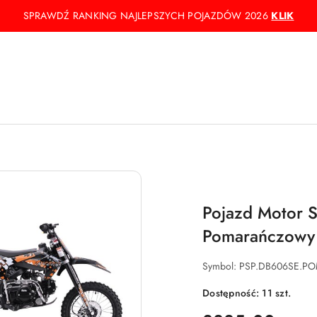
SPRAWDŹ RANKING NAJLEPSZYCH POJAZDÓW 2026
KLIK
Pojazd Motor
Pomarańczowy
Symbol:
PSP.DB606SE.P
Dostępność:
11
szt.