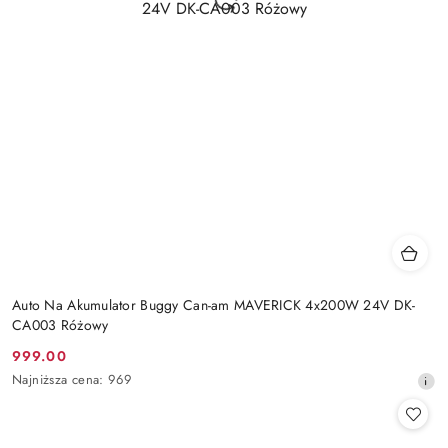
Auto Na Akumulator Buggy Can-am MAVERICK 4x200W 24V DK-
CA003 Różowy
999.00
Cena
Najniższa
Najniższa cena:
969
promocyjna:
cena
z
30