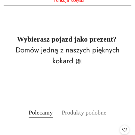
Funkcja Kołyski
Wybierasz pojazd jako prezent?
Domów jedną z naszych pięknych
kokard 🎀
Produkty
Produkty
Polecamy
Produkty podobne
Pomiń karuzelę produktów
o
o
statusie:
statusie: