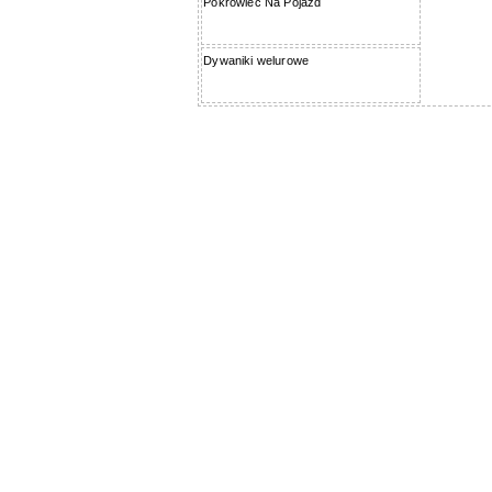
Pokrowiec Na Pojazd
Dywaniki welurowe
Pomiń karuzelę produktów