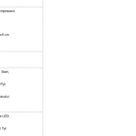
ompowane
x9 cm
 Start,
/Tył
bkości
ła LED,
/ Tył