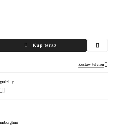
Kup teraz
Zostaw telefon
Wyślij
 godziny
amborghini