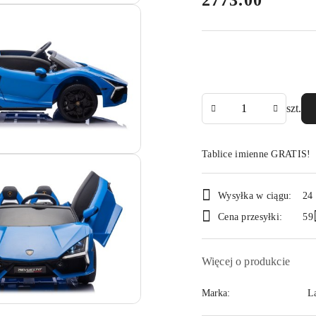
2773.00
Ilość
szt.
Tablice imienne GRATIS!
Dostępność
Wysyłka w ciągu:
24
i
Cena przesyłki:
59
dostawa
Więcej o produkcie
Marka:
L