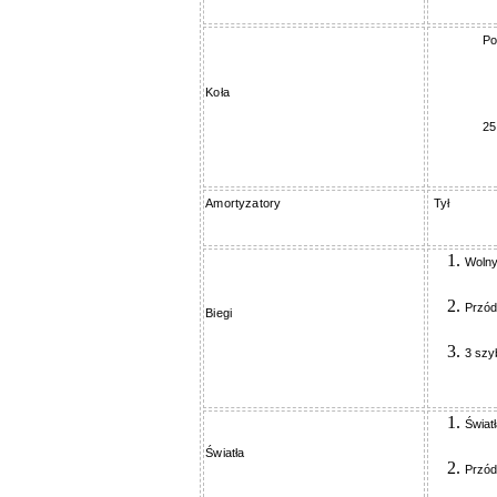
P
Koła
25
Amortyzatory
Tył
Wolny
Przód
Biegi
3 szy
Świat
Światła
Przód