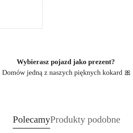
Wybierasz pojazd jako prezent?
Domów jedną z naszych pięknych kokard 🎀
Produkty
Produkty
Polecamy
Produkty podobne
o
o