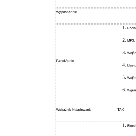
Wyposażenie
Radio
MP3,
Wejśc
Panel Audio
Bluet
Wejśc
Wgran
Wskaźnik Naładowania
TAK
Ekosk