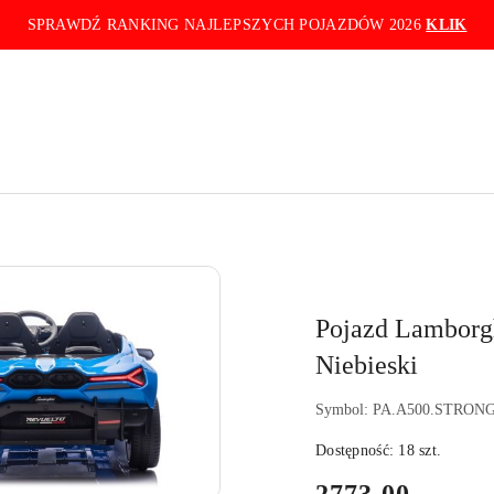
SPRAWDŹ RANKING NAJLEPSZYCH POJAZDÓW 2026
KLIK
Pojazd Lambor
Niebieski
Symbol:
PA.A500.STRONG
Dostępność:
18
szt.
cena: