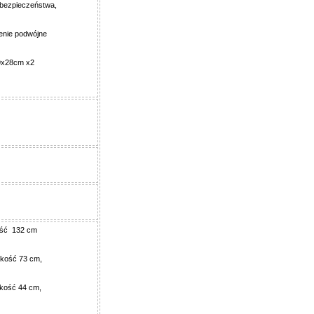
bezpieczeństwa,
enie podwójne
9x28cm x2
ść
132 cm
kość 73 cm,
kość 44 cm,