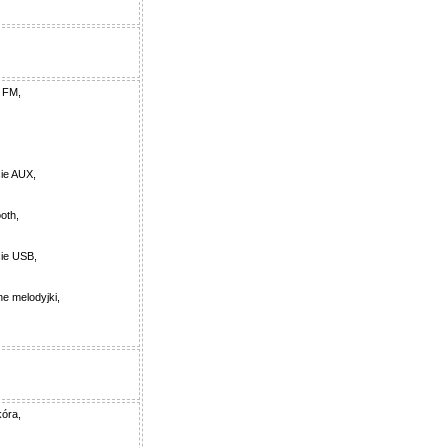
 FM,
ie AUX,
ooth,
ie USB,
e melodyjki,
óra,