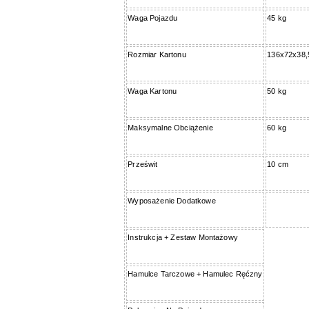
Waga Pojazdu
45 kg
Rozmiar Kartonu
136x72x38,
Waga Kartonu
50 kg
Maksymalne Obciążenie
60 kg
Prześwit
10 cm
Wyposażenie Dodatkowe
Instrukcja + Zestaw Montażowy
Hamulce Tarczowe + Hamulec Ręćzny