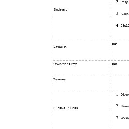
Pasy 
Siedzenie
Siedz
23x1
Tak
Bagażnik
Otwierane Drzwi
Tak,
Wymiary
Długo
Szero
Rozmiar Pojazdu
Wyso