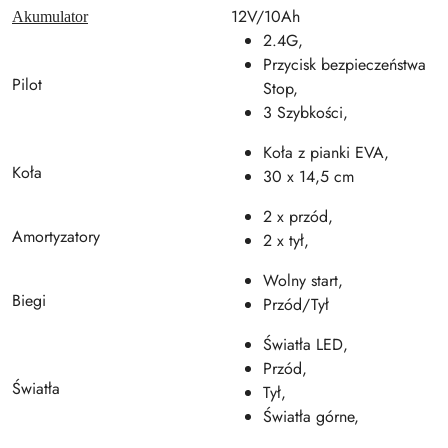
12V/10Ah
Akumulator
2.4G,
Przycisk bezpieczeństwa
Pilot
Stop,
3 Szybkości,
Koła z pianki EVA,
Koła
30 x 14,5 cm
2 x przód,
Amortyzatory
2 x tył,
Wolny start,
Biegi
Przód/Tył
Światła LED,
Przód,
Światła
Tył,
Światła górne,