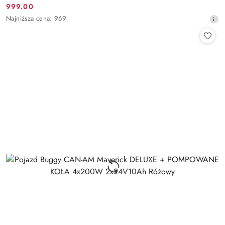
999.00
Cena
Najniższa
Najniższa cena:
969
promocyjna:
cena
z
30
dni
przed
obniżką