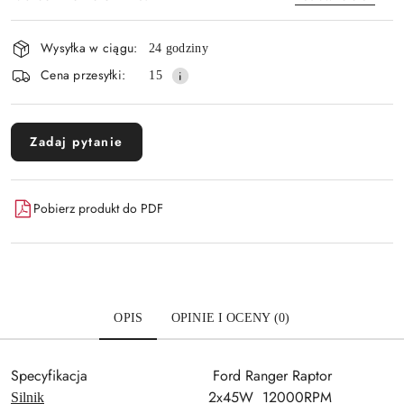
Dostępność
Wysyłka w ciągu:
24 godziny
i
Wyślij
Cena przesyłki:
15
dostawa
Zadaj pytanie
Pobierz produkt do PDF
OPIS
OPINIE I OCENY (0)
Specyfikacja
Ford Ranger Raptor
2x45W 12000RPM
Silnik