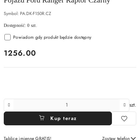
Symbol:
PA.DK-F150R.CZ
Dostępność:
0
szt.
Powiadom gdy produkt będzie dostępny
cena:
1256.00
Ilość
szt.
Kup teraz
Tablice imienne GRATIS!
Zostaw telefon