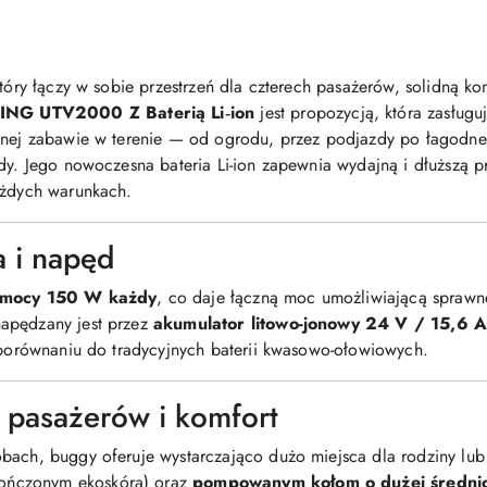
tóry łączy w sobie przestrzeń dla czterech pasażerów, solidną kon
ING UTV2000 Z Baterią Li‑ion
jest propozycją, która zasług
nnej zabawie w terenie — od ogrodu, przez podjazdy po łagodne 
dy. Jego nowoczesna bateria Li-ion zapewnia wydajną i dłuższą pr
ażdych warunkach.
a i napęd
 o mocy 150 W każdy
, co daje łączną moc umożliwiającą sprawn
apędzany jest przez
akumulator litowo-jonowy 24 V / 15,6 
w porównaniu do tradycyjnych baterii kwasowo-ołowiowych.
la pasażerów i komfort
bach, buggy oferuje wystarczająco dużo miejsca dla rodziny lub 
ończonym ekoskórą) oraz
pompowanym kołom o dużej średnic