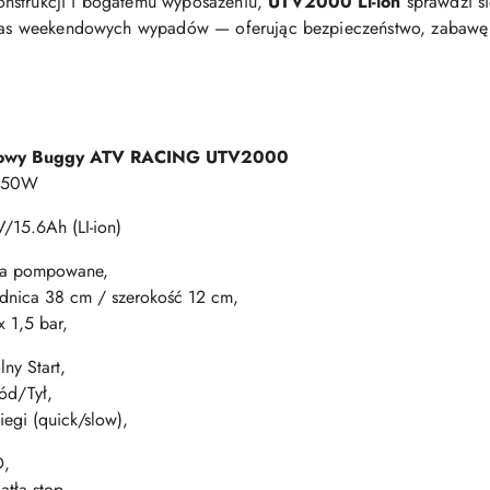
konstrukcji i bogatemu wyposażeniu,
UTV2000 Li-ion
sprawdzi si
dczas weekendowych wypadów — oferując bezpieczeństwo, zabawę i
bowy Buggy ATV RACING UTV2000
150W
/15.6Ah (LI-ion)
ła pompowane,
dnica 38 cm / szerokość 12 cm,
 1,5 bar,
ny Start,
ód/Tył,
iegi (quick/slow),
D,
atła stop,