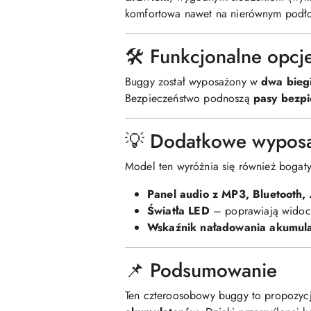
komfortowa nawet na nierównym podł
🛠️ Funkcjonalne opcj
Buggy został wyposażony w
dwa biegi
Bezpieczeństwo podnoszą
pasy bezp
💡 Dodatkowe wyposa
Model ten wyróżnia się również boga
Panel audio z MP3, Bluetooth,
Światła LED
– poprawiają widocz
Wskaźnik naładowania akumul
📌 Podsumowanie
Ten czteroosobowy buggy to propozycj