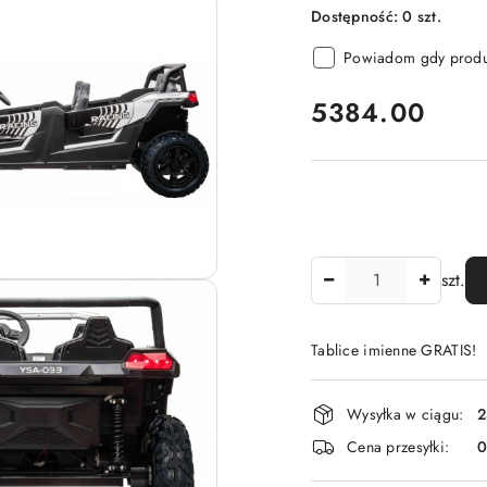
Dostępność:
0
szt.
Powiadom gdy produk
cena:
5384.00
Ilość
szt.
Tablice imienne GRATIS!
Dostępność
Wysyłka w ciągu:
2
i
Cena przesyłki:
dostawa