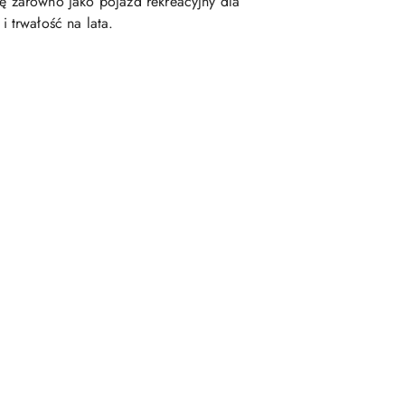
ę zarówno jako pojazd rekreacyjny dla
 trwałość na lata.