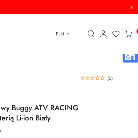
PLN
(0)
bowy Buggy ATV RACING
rią Li-ion Biały
A