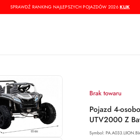
SPRAWDŹ RANKING NAJLEPSZYCH POJAZDÓW 2026
KLIK
Brak towaru
Pojazd 4-oso
UTV2000 Z Bate
Symbol:
PA.A033.LIION.BI