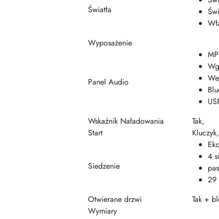
Światła
Świ
Włą
Wyposażenie
MP
Wgr
We
Panel Audio
Blu
US
Wskaźnik Naładowania
Tak,
Start
Kluczyk,
Eko
4 s
Siedzenie
pas
29 
Otwierane drzwi
Tak + b
Wymiary