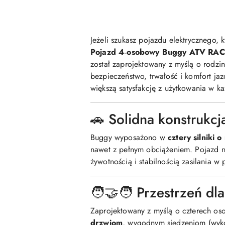
Jeżeli szukasz pojazdu elektrycznego, k
Pojazd 4‑osobowy Buggy ATV RAC
został zaprojektowany z myślą o rodzi
bezpieczeństwo, trwałość i komfort jaz
większą satysfakcję z użytkowania w k
🚗 Solidna konstrukcj
Buggy wyposażono w
cztery silniki
nawet z pełnym obciążeniem. Pojazd n
żywotnością i stabilnością zasilania 
🧑‍🤝‍🧑 Przestrzeń d
Zaprojektowany z myślą o czterech oso
drzwiom
, wygodnym siedzeniom (wyk