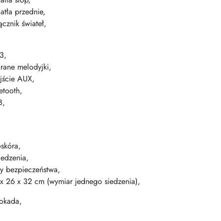
atła przednie,
cznik świateł,
3,
ane melodyjki,
jście AUX,
etooth,
B,
skóra,
iedzenia,
y bezpieczeństwa,
x 26 x 32 cm (wymiar jednego siedzenia),
lokada,