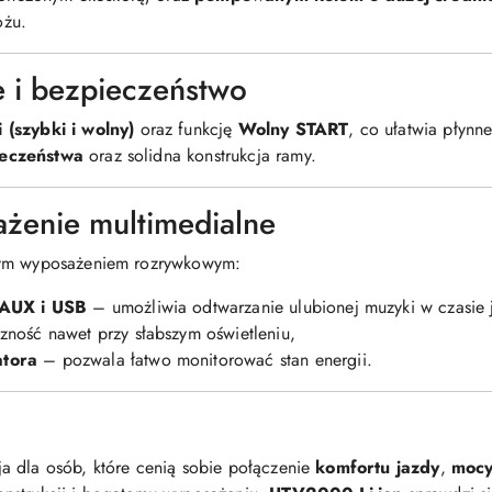
ożu.
e i bezpieczeństwo
 (szybki i wolny)
oraz funkcję
Wolny START
, co ułatwia płynne
ieczeństwa
oraz solidna konstrukcja ramy.
żenie multimedialne
tym wyposażeniem rozrywkowym:
 AUX i USB
– umożliwia odtwarzanie ulubionej muzyki w czasie 
ność nawet przy słabszym oświetleniu,
atora
– pozwala łatwo monitorować stan energii.
a dla osób, które cenią sobie połączenie
komfortu jazdy
,
mocy