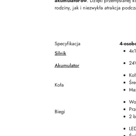
akumulatorów
. Dzięki przemyślanej 
rodziny, jak i niezwykła atrakcja po
Specyfikacja
4-oso
4x
Silnik
24V
Akumulator
Ko
Śre
Koła
Max
Wol
Prz
Biegi
2 b
LE
Świ