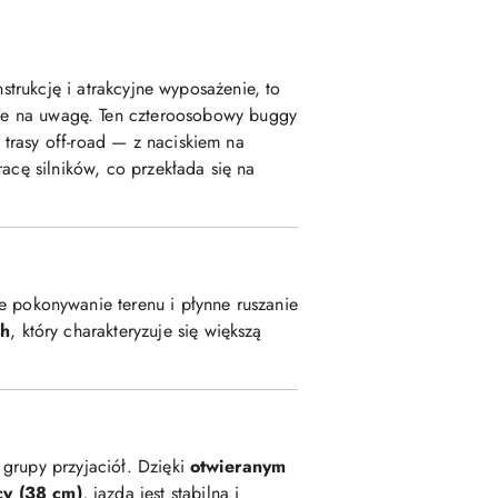
strukcję i atrakcyjne wyposażenie, to
uje na uwagę. Ten czteroosobowy buggy
trasy off-road — z naciskiem na
acę silników, co przekłada się na
e pokonywanie terenu i płynne ruszanie
Ah
, który charakteryzuje się większą
grupy przyjaciół. Dzięki
otwieranym
y (38 cm)
, jazda jest stabilna i