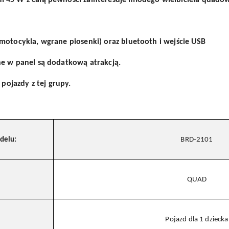
 45 W z całą pewności zainteresuje młodego wielbiciela quadów
motocykla, wgrane piosenki) oraz bluetooth i wejście USB
ne w panel są dodatkową atrakcją.
ojazdy z tej grupy.
delu:
BRD-2101
QUAD
Pojazd dla 1 dziecka