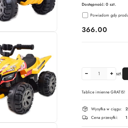
Dostępność:
0
szt.
Powiadom gdy produk
cena:
366.00
Ilość
szt.
Tablice imienne GRATIS!
Dostępność
Wysyłka w ciągu:
2
i
Cena przesyłki:
1
dostawa