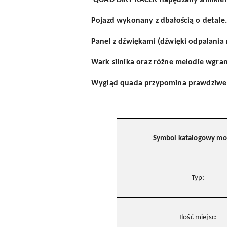
QUAD DIRT RACER napędzany silnikiem
Pojazd wykonany z dbałością o detale.
Panel z dźwiękami (dźwięki odpalania 
Wark silnika oraz różne melodie wgra
Wygląd quada przypomina prawdziwe p
Symbol katalogowy mo
Typ:
Ilość miejsc: