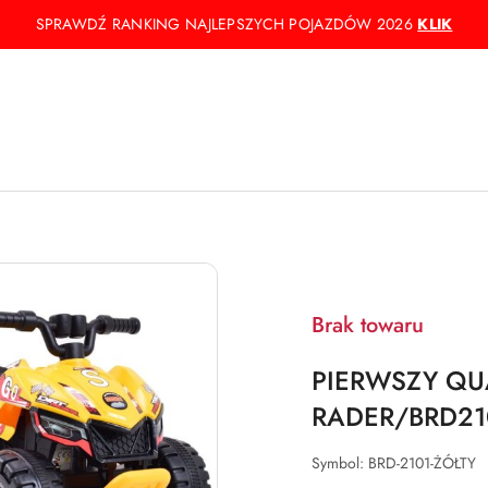
SPRAWDŹ RANKING NAJLEPSZYCH POJAZDÓW 2026
KLIK
Brak towaru
PIERWSZY QU
RADER/BRD21
Symbol:
BRD-2101-ŻÓŁTY