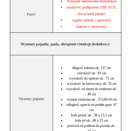
Wskaźnik naładowania akumulatora
możliwość podłączenia USB, AUX,
slot na kartę pamięci
Panel:
wgrane melodie i opowieści
klakson w kierownicy
Wymiary pojazdu, jazda, obciążenie i funkcje dodatkowe:
długość traktora ok. 137 cm
szerokość ok.: 81 cm
wysokość do oparcia ok.: 72 cm
wysokość do kierownicy ok: 70 cm
wysokość od ziemii do siedzenia ok.
40 cm
Wymiary pojazdu:
wymiar siedziska ok.: 37x20x34 cm
odległość oparcia od pedału gazu: 67
cm
koło przód: ok.: 38 x 13,5 cm
koła tył ok.: 48 x 15 cm
prześwit od podłoża do przodu ok.: