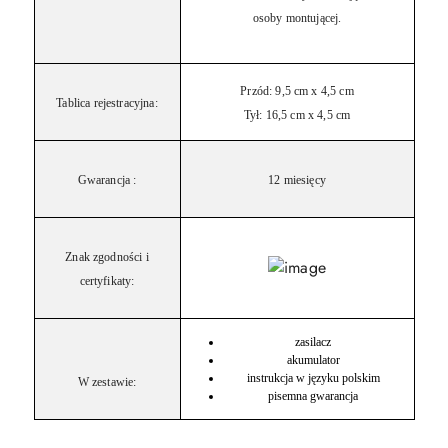
osoby montującej.
Przód: 9,5 cm x 4,5 cm
Tablica rejestracyjna:
Tył: 16,5 cm x 4,5 cm
Gwarancja :
12 miesięcy
Znak zgodności i
certyfikaty:
zasilacz
akumulator
instrukcja w języku polskim
W zestawie:
pisemna gwarancja