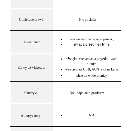
Otwierane drzwi:
Nie posiada
wyświetlacz napięcia w panelu ,
Oświetlenie:
światła przednie i tylne
dźwięki uruchamiania pojazdu - wark
silnika
Efekty dźwiękowe:
wejściem na USB, AUX, slot na kartę
klakson w kierownicy
Kluczyki:
Nie, odpalanie guzikiem
Nie
Amortyzatory: