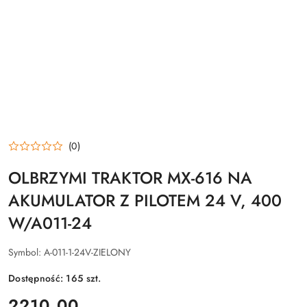
(0)
OLBRZYMI TRAKTOR MX-616 NA
AKUMULATOR Z PILOTEM 24 V, 400
W/A011-24
Symbol:
A-011-1-24V-ZIELONY
Dostępność:
165
szt.
cena:
2210.00