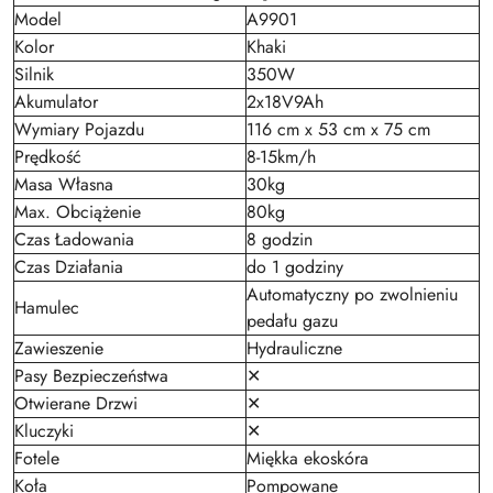
Model
A9901
Kolor
Khaki
Silnik
350W
Akumulator
2x18V9Ah
Wymiary Pojazdu
116 cm x 53 cm x 75 cm
Prędkość
8-15km/h
Masa Własna
30kg
Max. Obciążenie
80kg
Czas Ładowania
8 godzin
Czas Działania
do 1 godziny
Automatyczny po zwolnieniu
Hamulec
pedału gazu
Zawieszenie
Hydrauliczne
Pasy Bezpieczeństwa
✕
Otwierane Drzwi
✕
Kluczyki
✕
Fotele
Miękka ekoskóra
Koła
Pompowane