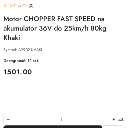
(0)
Motor CHOPPER FAST SPEED na
akumulator 36V do 25km/h 80kg
Khaki
Symbol:
A9902.KHAKI
Dostępność:
11
szt.
cena:
1501.00
Ilość
szt.