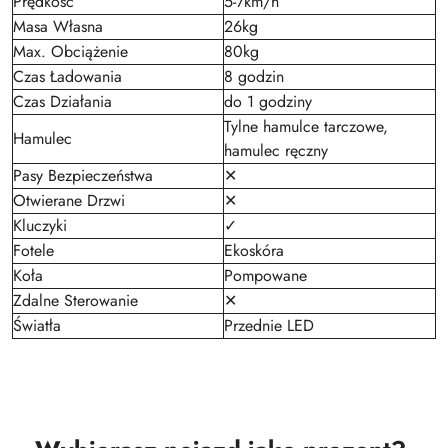
Prędkość
5-7km/h
Masa Własna
26kg
Max. Obciążenie
80kg
Czas Ładowania
8 godzin
Czas Działania
do 1 godziny
Tylne hamulce tarczowe,
Hamulec
hamulec ręczny
Pasy Bezpieczeństwa
✕
Otwierane Drzwi
✕
Kluczyki
✓
Fotele
Ekoskóra
Koła
Pompowane
Zdalne Sterowanie
✕
Światła
Przednie LED