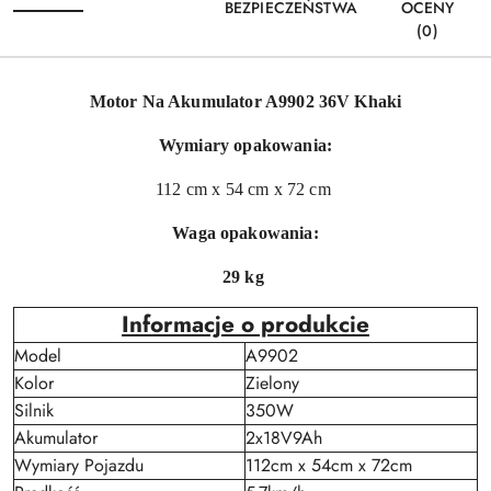
BEZPIECZEŃSTWA
OCENY
(0)
Motor Na Akumulator A9902 36V Khaki
Wymiary opakowania:
112 cm x 54 cm x 72 cm
Waga opakowania:
29 kg
Informacje o produkcie
Model
A9902
Kolor
Zielony
Silnik
350W
Akumulator
2x18V9Ah
Wymiary Pojazdu
112cm x 54cm x 72cm