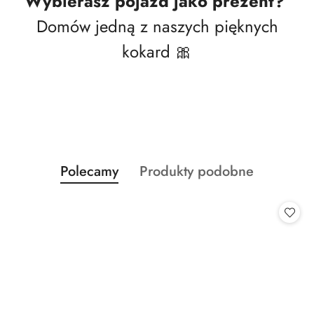
Wybierasz pojazd jako prezent?
Domów jedną z naszych pięknych
kokard 🎀
Produkty
Produkty
Polecamy
Produkty podobne
Pomiń karuzelę produktów
o
o
statusie:
statusie: