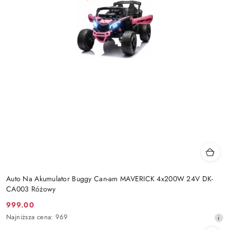
Auto Na Akumulator Buggy Can-am MAVERICK 4x200W 24V DK-
CA003 Różowy
999.00
Cena
Najniższa
Najniższa cena:
969
promocyjna:
cena