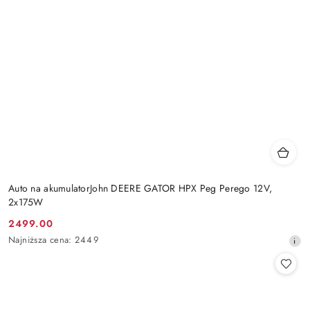
Auto na akumulatorJohn DEERE GATOR HPX Peg Perego 12V,
2x175W
2499.00
Cena
Najniższa
Najniższa cena:
2449
promocyjna:
cena
z
30
dni
przed