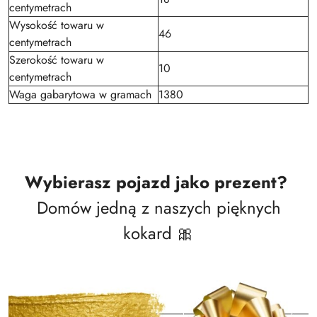
centymetrach
Wysokość towaru w
46
centymetrach
Szerokość towaru w
10
centymetrach
Waga gabarytowa w gramach
1380
Wybierasz pojazd jako prezent?
Domów jedną z naszych pięknych
kokard 🎀