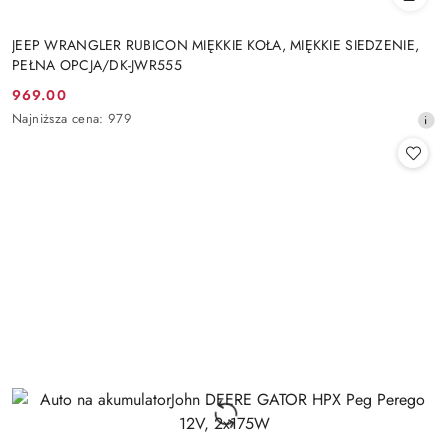
JEEP WRANGLER RUBICON MIĘKKIE KOŁA, MIĘKKIE SIEDZENIE,
PEŁNA OPCJA/DK-JWR555
969.00
Cena
Najniższa
Najniższa cena:
979
promocyjna:
cena
z
30
dni
przed
obniżką