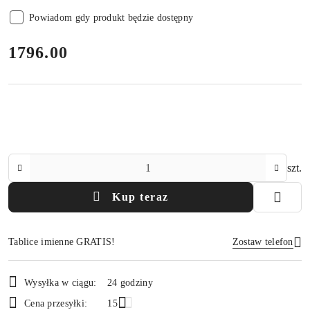
Powiadom gdy produkt będzie dostępny
cena:
1796.00
Ilość
szt.
Kup teraz
Tablice imienne GRATIS!
Zostaw telefon
Dostępność
Wysyłka w ciągu:
24 godziny
i
Wyślij
Cena przesyłki:
15
dostawa