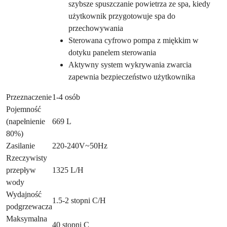
szybsze spuszczanie powietrza ze spa, kiedy
użytkownik przygotowuje spa do
przechowywania
Sterowana cyfrowo pompa z miękkim w
dotyku panelem sterowania
Aktywny system wykrywania zwarcia
zapewnia bezpieczeństwo użytkownika
Przeznaczenie
1-4 osób
Pojemność
(napełnienie
669 L
80%)
Zasilanie
220-240V~50Hz
Rzeczywisty
przepływ
1325 L/H
wody
Wydajność
1.5-2 stopni C/H
podgrzewacza
Maksymalna
40 stopni C