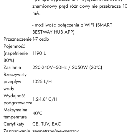
znamionowy prąd różnicowy nie przekracza 10
mA.
- możliwośc połączenia z WiFi (SMART
BESTWAY HUB APP)
Przeznaczenie
1-7 osób
Pojemność
(napełnienie
1190 L
80%)
Zasilanie
220-240V~50Hz / 2050W (20°C)
Rzeczywisty
przepływ
1325 L/H
wody
Wydajność
1.2-1.8° C/H
podgrzewacza
Maksymalna
40°C
temperatura
Certyfikaty
CE, TUV, EAC
Zastosowanie
zewnętrzny/wewnętrzny