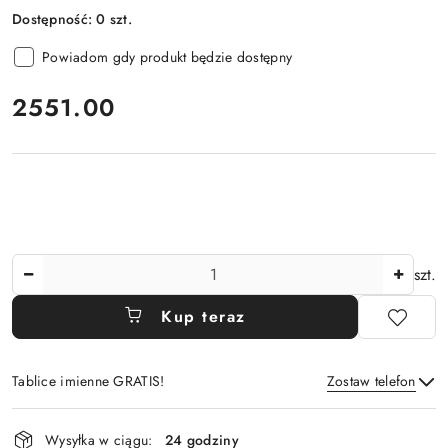
Dostępność:
0
szt.
Powiadom gdy produkt będzie dostępny
cena:
2551.00
Ilość
szt.
Kup teraz
Tablice imienne GRATIS!
Zostaw telefon
Dostępność
Wysyłka w ciągu:
24 godziny