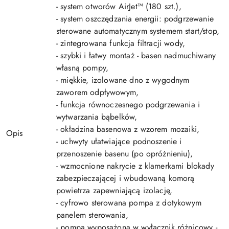
- system otworów AirJet™ (180 szt.),
- system oszczędzania energii: podgrzewanie
sterowane automatycznym systemem start/stop,
- zintegrowana funkcja filtracji wody,
- szybki i łatwy montaż - basen nadmuchiwany
własną pompy,
- miękkie, izolowane dno z wygodnym
zaworem odpływowym,
- funkcja równoczesnego podgrzewania i
wytwarzania bąbelków,
- okładzina basenowa z wzorem mozaiki,
Opis
- uchwyty ułatwiające podnoszenie i
przenoszenie basenu (po opróżnieniu),
- wzmocnione nakrycie z klamerkami blokady
zabezpieczającej i wbudowaną komorą
powietrza zapewniającą izolację,
- cyfrowo sterowana pompa z dotykowym
panelem sterowania,
- pompa wyposażona w wyłącznik różnicowy -