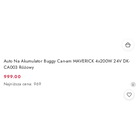
Auto Na Akumulator Buggy Can-am MAVERICK 4x200W 24V DK-
CA003 Różowy
999.00
Cena
Najniższa
Najniższa cena:
969
promocyjna:
cena
z
30
dni
przed
obniżką