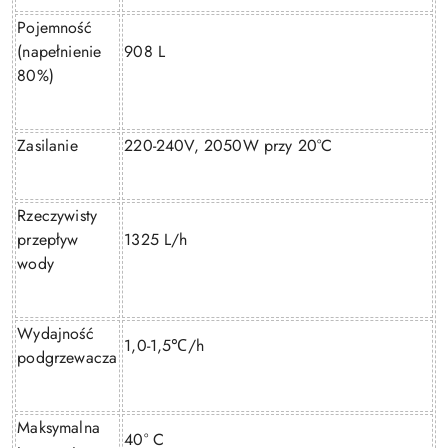
Pojemność
(napełnienie
908 L
80%)
Zasilanie
220-240V, 2050W przy 20°C
Rzeczywisty
przepływ
1325 L/h
wody
Wydajność
1,0-1,5
/h
℃
podgrzewacza
Maksymalna
40° C