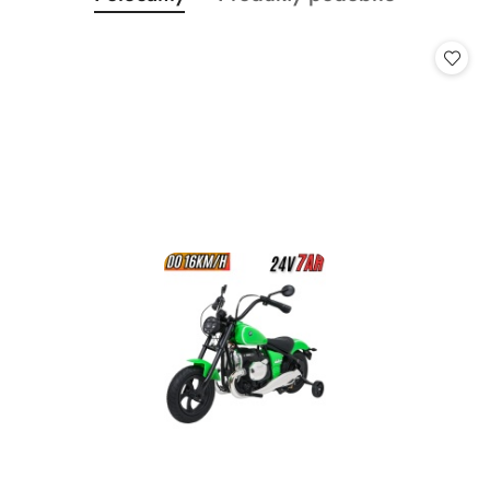
Pomiń karuzelę produktów
o
o
statusie:
statusie: