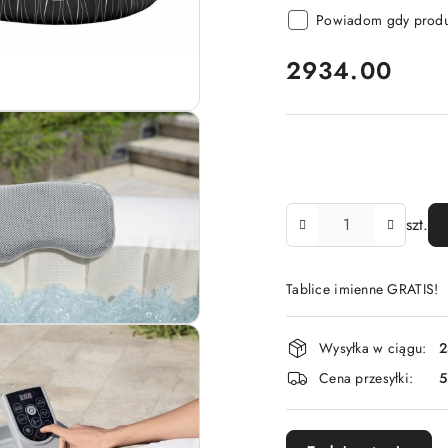
Powiadom gdy produk
cena:
2934.00
Ilość
szt.
Tablice imienne GRATIS!
Dostępność
Wysyłka w ciągu:
2
i
Cena przesyłki:
dostawa