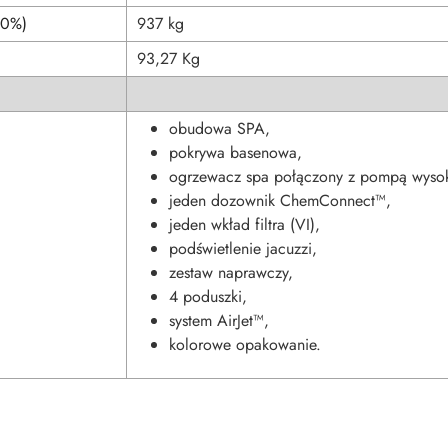
80%)
937 kg
93,27 Kg
obudowa SPA,
pokrywa basenowa,
ogrzewacz spa połączony z pompą wysoki
jeden dozownik ChemConnect™,
jeden wkład filtra (VI),
podświetlenie jacuzzi,
zestaw naprawczy,
4 poduszki,
system AirJet™,
kolorowe opakowanie.