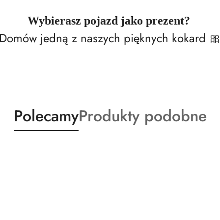
Wybierasz pojazd jako prezent?
Domów jedną z naszych pięknych kokard 
Produkty
Produkty
Polecamy
Produkty podobne
o
o
statusie:
statusie: