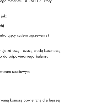
ego materiału DURAPLUS, który
ć.
 jak:
ch)
ntrolujący system ogrzewania)
muje zdrową i czystą wodę basenową.
go do odpowiedniego balansu
aworem spustowym
waną komorą powietrzną dla lepszej