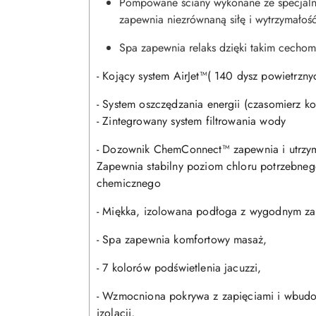
Pompowane ściany wykonane ze specjaln
zapewnia niezrównaną siłę i wytrzymałoś
Spa zapewnia relaks dzięki takim cechom
- Kojący system AirJet™( 140 dysz powietrzny
- System oszczędzania energii (czasomierz ko
- Zintegrowany system filtrowania wody
- Dozownik ChemConnect™ zapewnia i utrzy
Zapewnia stabilny poziom chloru potrzebne
chemicznego
- Miękka, izolowana podłoga z wygodnym z
- Spa zapewnia komfortowy masaż,
- 7 kolorów podświetlenia jacuzzi,
- Wzmocniona pokrywa z zapięciami i wbudo
izolacji,