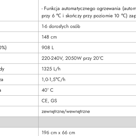
- Funkcja automatycznego ogrzewania (autom
przy 6 ℃ i skończy przy poziomie 10 ℃) za
1-6 dorosłych osób
148 cm
0%)
908 L
220-240V, 2050W przy 20°C
dy
1325 L/h
za
1,0-1,5℃/h
a
40° C
CE, GS
zewnętrzne/wewnętrzne
196 cm x 66 cm