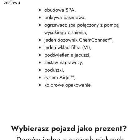
zestawu
obudowa SPA,
pokrywa basenowa,
ogrzewacz spa połączony z pompą
wysokiego ciśnienia,
jeden dozownik ChemConnect™,
jeden wkład filtra (VI),
podświetlenie jacuzzi,
zestaw naprawczy,
poduszki,
system AirJet™,
kolorowe opakowanie.
Wybierasz pojazd jako prezent?
Domów jedną z naszych pięknych