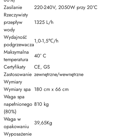
Zasilanie
220-240V, 2050W przy 20°C
Rzeczywisty
przepływ
1325 L/h
wody
Wydajność
1,0-1,5℃/h
podgrzewacza
Maksymalna
40° C
temperatura
Certyfikaty
CE, GS
Zastosowanie
zewnętrzne/wewnętrzne
Wymiary
Wymiary spa
180 cm x 66 cm
Waga spa
napełnionego
810 kg
(80%)
Waga w
39,65Kg
opakowaniu
Wyposażenie