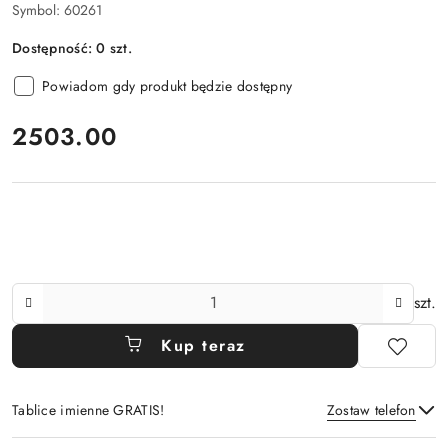
Symbol:
60261
Dostępność:
0
szt.
Powiadom gdy produkt będzie dostępny
cena:
2503.00
Ilość
szt.
Kup teraz
Tablice imienne GRATIS!
Zostaw telefon