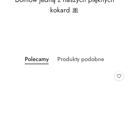
kokard 🎀
Produkty
Produkty
Polecamy
Produkty podobne
Pomiń karuzelę produktów
o
o
statusie:
statusie: