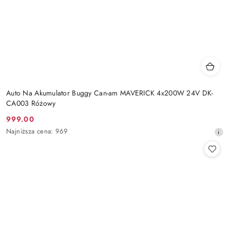
Auto Na Akumulator Buggy Can-am MAVERICK 4x200W 24V DK-
CA003 Różowy
999.00
Cena
Najniższa
Najniższa cena:
969
promocyjna:
cena
z
30
dni
przed
obniżką