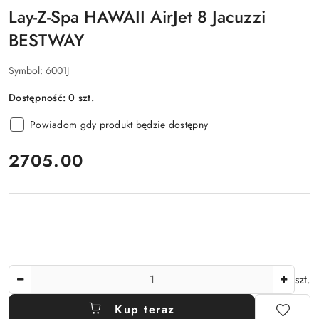
Lay-Z-Spa HAWAII AirJet 8 Jacuzzi
BESTWAY
Symbol:
6001J
Dostępność:
0
szt.
Powiadom gdy produkt będzie dostępny
cena:
2705.00
Ilość
szt.
Kup teraz