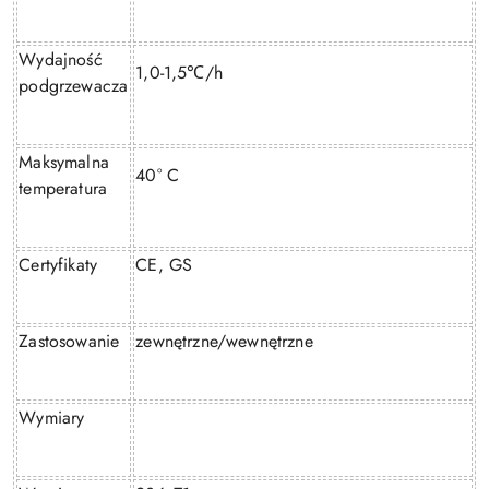
Wydajność
1,0-1,5
/h
℃
podgrzewacza
Maksymalna
40° C
temperatura
Certyfikaty
CE, GS
Zastosowanie
zewnętrzne/wewnętrzne
Wymiary