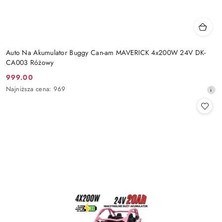
Auto Na Akumulator Buggy Can-am MAVERICK 4x200W 24V DK-
CA003 Różowy
999.00
Cena
Najniższa
Najniższa cena:
969
promocyjna:
cena
z
30
dni
przed
obniżką