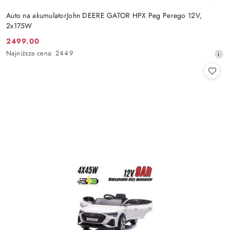
Auto na akumulatorJohn DEERE GATOR HPX Peg Perego 12V,
2x175W
2499.00
Cena
Najniższa
Najniższa cena:
2449
promocyjna:
cena
z
30
dni
przed
obniżką