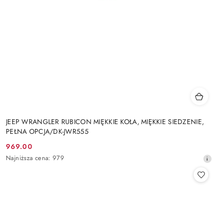
JEEP WRANGLER RUBICON MIĘKKIE KOŁA, MIĘKKIE SIEDZENIE,
PEŁNA OPCJA/DK-JWR555
969.00
Cena
Najniższa
Najniższa cena:
979
promocyjna:
cena
z
30
dni
przed
obniżką