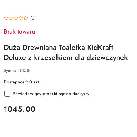
(0)
Brak towaru
Duża Drewniana Toaletka KidKraft
Deluxe z krzesełkiem dla dziewczynek
Symbol:
13018
Dostępność:
0
szt.
Powiadom gdy produkt będzie dostępny
cena:
1045.00