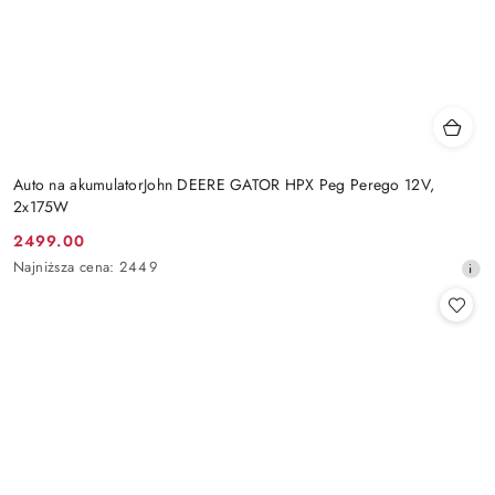
Auto na akumulatorJohn DEERE GATOR HPX Peg Perego 12V,
2x175W
2499.00
Cena
Najniższa
Najniższa cena:
2449
promocyjna:
cena
z
30
dni
przed
obniżką