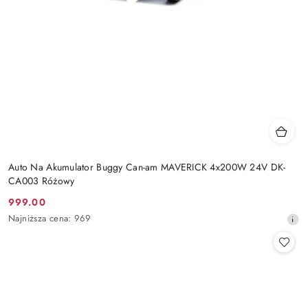
Auto Na Akumulator Buggy Can-am MAVERICK 4x200W 24V DK-
CA003 Różowy
999.00
Cena
Najniższa
Najniższa cena:
969
promocyjna:
cena
z
30
dni
przed
obniżką