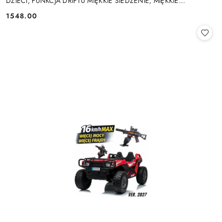
DZIECI, FUNKCJA DRIFTU MIĘKKIE SIEDZENIE, MIĘKKIE
KOŁA/SX2028 2x300W 24V9Ah
1548.00
Cena: