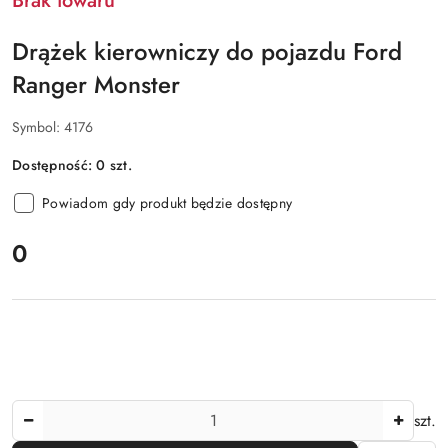
Brak towaru
Drążek kierowniczy do pojazdu Ford
Ranger Monster
Symbol:
4176
Dostępność:
0
szt.
Powiadom gdy produkt będzie dostępny
cena:
0
Ilość
szt.