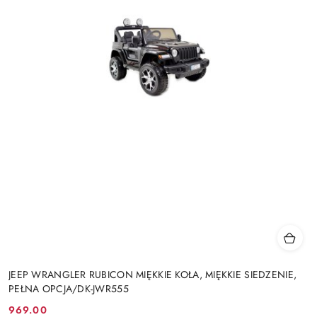
JEEP WRANGLER RUBICON MIĘKKIE KOŁA, MIĘKKIE SIEDZENIE,
PEŁNA OPCJA/DK-JWR555
969.00