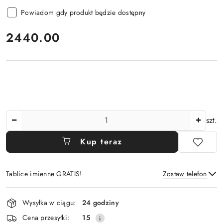
Powiadom gdy produkt będzie dostępny
cena:
2440.00
Ilość
szt.
Kup teraz
Tablice imienne GRATIS!
Zostaw telefon
Dostępność
Wysyłka w ciągu:
24 godziny
i
Wyślij
Cena przesyłki:
15
dostawa