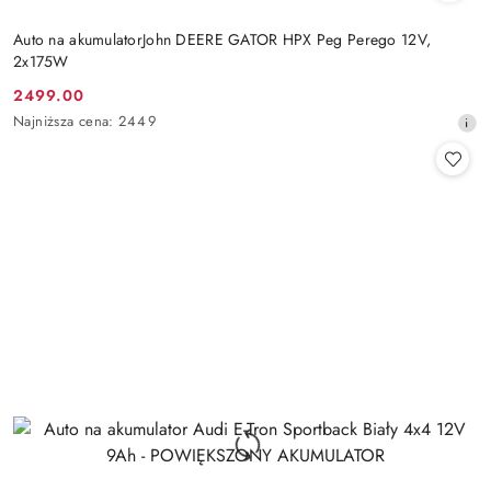
Auto na akumulatorJohn DEERE GATOR HPX Peg Perego 12V,
2x175W
2499.00
Cena
Najniższa
Najniższa cena:
2449
promocyjna:
cena
z
30
dni
przed
obniżką