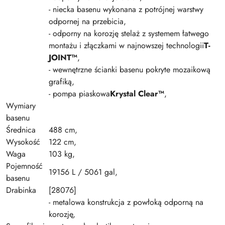
- niecka basenu wykonana z potrójnej warstwy
odpornej na przebicia,
- odporny na korozję stelaż z systemem łatwego
montażu i złączkami w najnowszej technologii
T-
JOINT™
,
- wewnętrzne ścianki basenu pokryte mozaikową
grafiką,
- pompa piaskowa
Krystal Clear™
,
Wymiary
basenu
Średnica
488 cm,
Wysokość
122 cm,
Waga
103 kg,
Pojemność
19156 L / 5061 gal,
basenu
Drabinka
[28076]
- metalowa konstrukcja z powłoką odporną na
korozję,