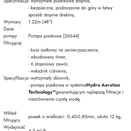
Specyfikacja
- wytrzymałe plastikowe stopnie,
- bezpieczne, podnoszone do góry w łatwy
sposób stopnie drabiny,
Wymiary
1.22m (48")
Dane
pompy
Pompa piaskowa [26644]
filtrującej
- kosz siatkowy na zanieczyszczenia,
- wbudowany timer,
- 6 stopniowy zawór,
- wskaźnik ciśnienia,
Specyfikacja
- wytrzymały zbiornik,
- pompa piaskowa w systemie
Hydro Aeration
Technology™
gwarantującym najlepszą filtracje i
niezrównanie czystą wodę,
Wkład
piasek o wielkości: 0,45-0,85mm, około 12 kg,
filtrujący
Wydajność
4,5 m³/h,