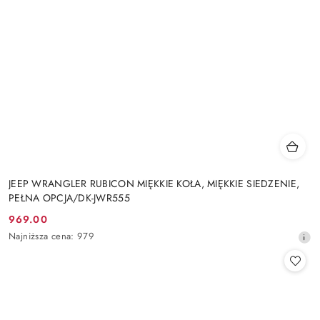
JEEP WRANGLER RUBICON MIĘKKIE KOŁA, MIĘKKIE SIEDZENIE,
PEŁNA OPCJA/DK-JWR555
969.00
Cena
Najniższa
Najniższa cena:
979
promocyjna:
cena
z
30
dni
przed
obniżką