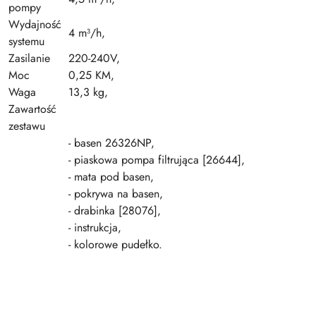
pompy
Wydajność
4 m³/h,
systemu
Zasilanie
220-240V,
Moc
0,25 KM,
Waga
13,3 kg,
Zawartość
zestawu
- basen 26326NP,
- piaskowa pompa filtrująca [26644],
- mata pod basen,
- pokrywa na basen,
- drabinka [28076],
- instrukcja,
- kolorowe pudełko.