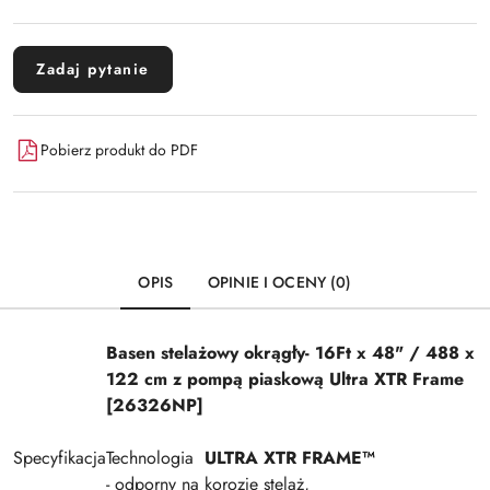
Zadaj pytanie
Pobierz produkt do PDF
OPIS
OPINIE I OCENY (0)
Basen stelażowy okrągły
- 16Ft x 48" / 488 x
122 cm z pompą piaskową Ultra XTR Frame
[26326NP]
Specyfikacja
Technologia
ULTRA XTR FRAME™
- odporny na korozje stelaż,