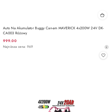
Auto Na Akumulator Buggy Can-am MAVERICK 4x200W 24V DK-
CA003 Różowy
999.00
Cena
Najniższa
Najniższa cena:
969
promocyjna:
cena
z
30
dni
przed
obniżką