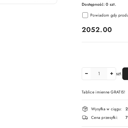
Dostępność:
0
szt.
Powiadom gdy produk
cena:
2052.00
Ilość
szt.
Tablice imienne GRATIS!
Dostępność
Wysyłka w ciągu:
2
i
Cena przesyłki:
dostawa