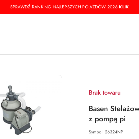
SPRAWDŹ RANKING NAJLEPSZYCH POJAZDÓW 2026
KLIK
Brak towaru
Basen Stelażow
z pompą pi
Symbol:
26324NP