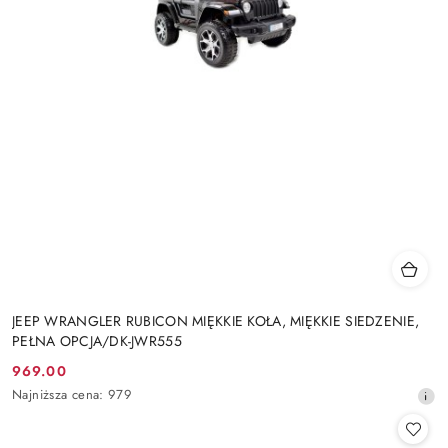
JEEP WRANGLER RUBICON MIĘKKIE KOŁA, MIĘKKIE SIEDZENIE,
PEŁNA OPCJA/DK-JWR555
969.00
Cena
Najniższa
Najniższa cena:
979
promocyjna:
cena
z
30