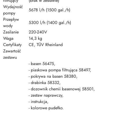
filtrujący
(brak w zestawie)
Wydajność
5678 l/h (1500 gal./h)
pompy
Przepływ
5300 l/h (1400 gal./h)
wody
Zasilanie
220-240V
Waga
14,3 kg
Certyfikaty
CE, TÜV Rheinland
Zawartość
zestawu
- basen 56475,
- piaskowa pompa filtrująca 58497,
- pokrywa na basen 58380,
- drabinka 58332,
- dozownik chemii basenowej 58501,
- zestaw naprawczy,
- instrukcja,
- kolorowe pudełko.