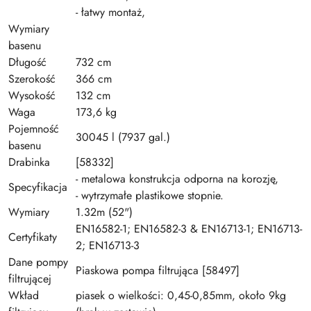
- łatwy montaż,
Wymiary
basenu
Długość
732 cm
Szerokość
366 cm
Wysokość
132 cm
Waga
173,6 kg
Pojemność
30045 l (7937 gal.)
basenu
Drabinka
[58332]
- metalowa konstrukcja odporna na korozję,
Specyfikacja
- wytrzymałe plastikowe stopnie.
Wymiary
1.32m (52")
EN16582-1; EN16582-3 & EN16713-1; EN16713-
Certyfikaty
2; EN16713-3
Dane pompy
Piaskowa pompa filtrująca [58497]
filtrującej
Wkład
piasek o wielkości: 0,45-0,85mm, około 9kg