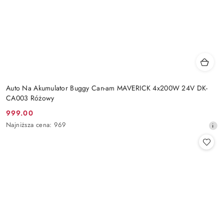
Auto Na Akumulator Buggy Can-am MAVERICK 4x200W 24V DK-
CA003 Różowy
999.00
Cena
Najniższa
Najniższa cena:
969
promocyjna:
cena
z
30
dni
przed
obniżką