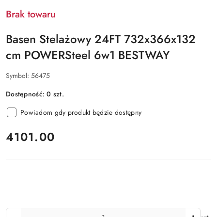
Brak towaru
Basen Stelażowy 24FT 732x366x132
cm POWERSteel 6w1 BESTWAY
Symbol:
56475
Dostępność:
0
szt.
Powiadom gdy produkt będzie dostępny
cena:
4101.00
Ilość