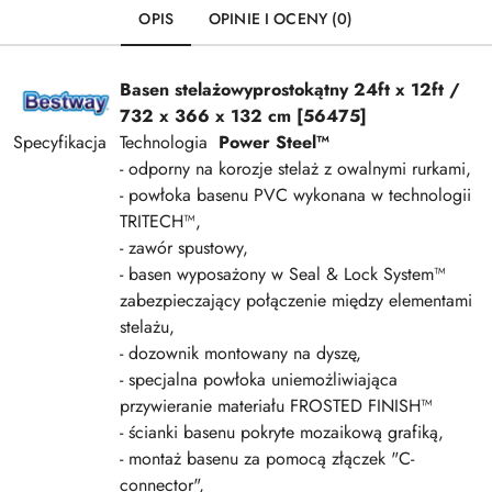
OPIS
OPINIE I OCENY (0)
Basen stelażowy
prostokątny
24ft x 12ft /
732 x 366 x 132 cm [56475]
Specyfikacja
Technologia
Power Steel™
- odporny na korozje stelaż z owalnymi rurkami,
- powłoka basenu PVC wykonana w technologii
TRITECH™,
- zawór spustowy,
- basen wyposażony w Seal & Lock System™
zabezpieczający połączenie między elementami
stelażu,
- dozownik montowany na dyszę,
- specjalna powłoka uniemożliwiająca
przywieranie materiału FROSTED FINISH™
- ścianki basenu pokryte mozaikową grafiką,
- montaż basenu za pomocą złączek "C-
connector",