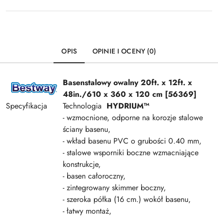
OPIS
OPINIE I OCENY (0)
Basen
stalowy owalny 20ft. x 12ft. x
48in./610 x 360 x 120 cm [56369]
Specyfikacja
Technologia
HYDRIUM™
- wzmocnione, odporne na korozje stalowe
ściany basenu,
- wkład basenu PVC o grubości 0.40 mm,
- stalowe wsporniki boczne wzmacniające
konstrukcje,
- basen całoroczny,
- zintegrowany skimmer boczny,
- szeroka półka (16 cm.) wokół basenu,
- łatwy montaż,