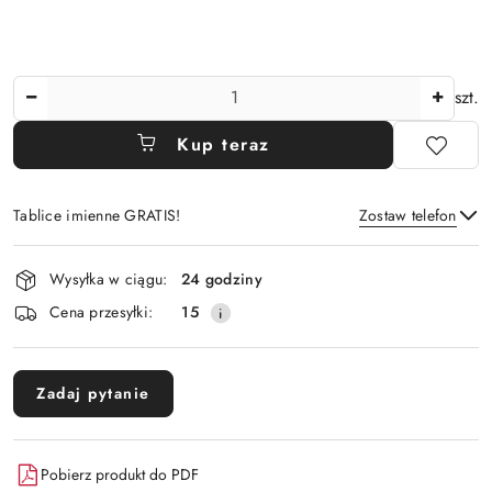
Ilość
szt.
Kup teraz
Tablice imienne GRATIS!
Zostaw telefon
Dostępność
Wysyłka w ciągu:
24 godziny
i
Wyślij
Cena przesyłki:
15
dostawa
Zadaj pytanie
Pobierz produkt do PDF