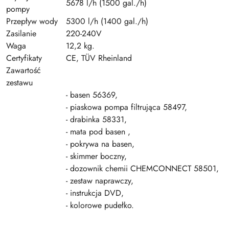
5678 l/h (1500 gal./h)
pompy
Przepływ wody
5300 l/h (1400 gal./h)
Zasilanie
220-240V
Waga
12,2 kg.
Certyfikaty
CE, TÜV Rheinland
Zawartość
zestawu
- basen 56369,
- piaskowa pompa filtrująca 58497,
- drabinka 58331,
- mata pod basen ,
- pokrywa na basen,
- skimmer boczny,
- dozownik chemii CHEMCONNECT 58501,
- zestaw naprawczy,
- instrukcja DVD,
- kolorowe pudełko.