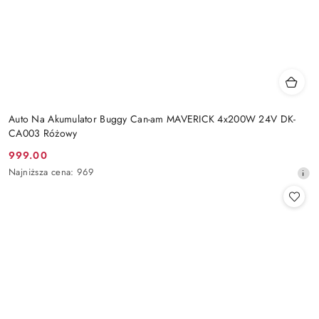
Auto Na Akumulator Buggy Can-am MAVERICK 4x200W 24V DK-
CA003 Różowy
999.00
Cena
Najniższa
Najniższa cena:
969
promocyjna:
cena
z
30
dni
przed
obniżką