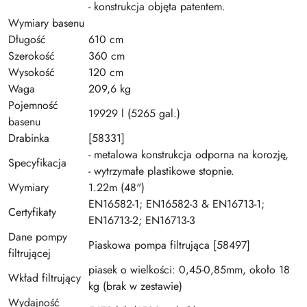
- konstrukcja objęta patentem.
Wymiary basenu
Długość
610 cm
Szerokość
360 cm
Wysokość
120 cm
Waga
209,6 kg
Pojemność
19929 l (5265 gal.)
basenu
Drabinka
[58331]
- metalowa konstrukcja odporna na korozję,
Specyfikacja
- wytrzymałe plastikowe stopnie.
Wymiary
1.22m (48")
EN16582-1; EN16582-3 & EN16713-1;
Certyfikaty
EN16713-2; EN16713-3
Dane pompy
Piaskowa pompa filtrująca [58497]
filtrującej
piasek o wielkości: 0,45-0,85mm, około 18
Wkład filtrujący
kg (brak w zestawie)
Wydajność