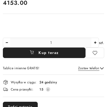
cena:
4153.00
Ilość
szt.
Kup teraz
Tablice imienne GRATIS!
Zostaw telefon
Dostępność
Wysyłka w ciągu:
24 godziny
i
Wyślij
Cena przesyłki:
15
dostawa
Zadaj pytanie