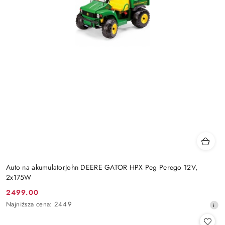
Auto na akumulatorJohn DEERE GATOR HPX Peg Perego 12V,
2x175W
2499.00
Cena
Najniższa
Najniższa cena:
2449
promocyjna:
cena
z