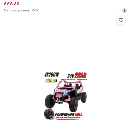
999.00
Cena
Najniższa
Najniższa cena:
969
promocyjna:
cena
z
30
dni
przed
obniżką