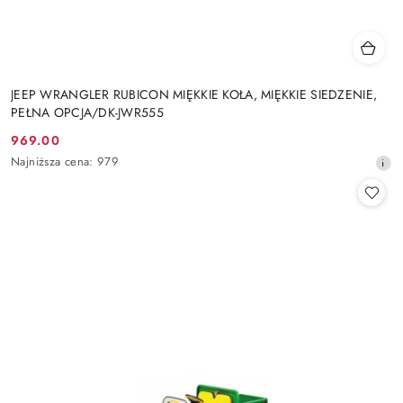
JEEP WRANGLER RUBICON MIĘKKIE KOŁA, MIĘKKIE SIEDZENIE,
PEŁNA OPCJA/DK-JWR555
969.00
Cena
Najniższa
Najniższa cena:
979
promocyjna:
cena
z
30
dni
przed
obniżką