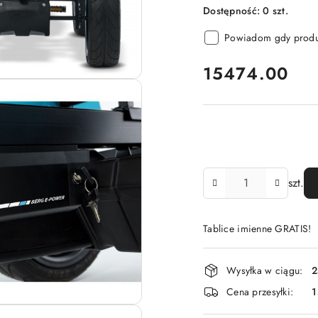
Dostępność:
0
szt.
Powiadom gdy produk
cena:
15474.00
Ilość
szt.
Tablice imienne GRATIS!
Dostępność
Wysyłka w ciągu:
2
i
Cena przesyłki:
1
dostawa