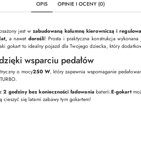
OPIS
OPINIE I OCENY (0)
sażony jest w
zabudowaną kolumnę kierowniczą i regulowa
lat,
a nawet
dorośli
! Prosta i praktyczna konstrukcja wykonana 
aki gokart to idealny pojazd dla Twojego dziecka, który dodatk
 dzięki wsparciu pedałów
ktryczny o mocy
250 W
, który zapewnia wspomaganie pedałowan
 TURBO.
ez
2 godziny bez konieczności ładowania
baterii.
E-gokart
moż
 cieszyć się latami zabawy tym gokartem!