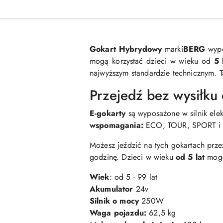
Gokart
Hybrydowy
marki
BERG
wypo
mogą korzystać dzieci w wieku od
5
najwyższym standardzie technicznym. T
Przejedź bez wysiłku
E-gokarty
są wyposażone w silnik ele
wspomagania:
ECO, TOUR, SPORT i
Możesz jeździć na tych gokartach prz
godzinę. Dzieci w wieku
od 5 lat
mogą
Wiek
: od 5 - 99 lat
Akumulator
24v
Silnik o mocy
250W
Waga pojazdu:
62,5 kg