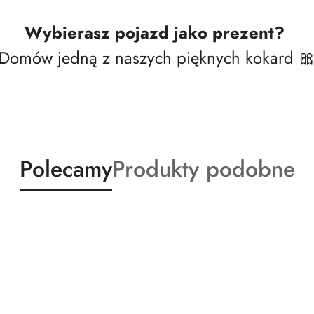
Wybierasz pojazd jako prezent?
Domów jedną z naszych pięknych kokard 
Produkty
Produkty
Polecamy
Produkty podobne
o
o
statusie:
statusie: