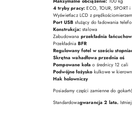
Maksymalne obciążenie:
100 kg
4 tryby pracy:
ECO, TOUR, SPORT i
Wyświetlacz LCD z prędkościomierzem
Port USB
służący do ładowania telef
Konstrukcja:
stalowa
Zabudowana
przekładnia łańcuchow
Przekładnia
BFR
Regulowany fotel w sześciu stopnia
Skrętna wahadłowa przednia oś
Pompowane koła
o średnicy 12 cali
Podwójne łożysko
kulkowe w kierown
Hak holowniczy
Posiadamy części zamienne do gokartó
Standardowa
gwarancja 2 lata.
Istnie