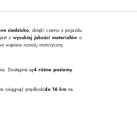
ne siedzisko
, dzięki czemu z pojazdu
jest z
wysokiej jakości materiałów
o
owo wspiera rozwój motoryczny.
ia. Dostępne są
4 różne poziomy
e osiągnąć prędkość
do 16 km
na