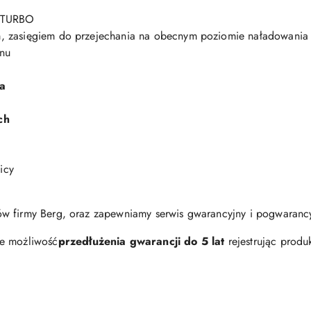
 TURBO
, zasięgiem do przejechania na obecnym poziomie naładowania
onu
a
ch
icy
w firmy Berg, oraz zapewniamy serwis gwarancyjny i pogwarancy
je możliwość
przedłużenia gwarancji do 5 lat
rejestrując produ