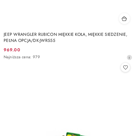
JEEP WRANGLER RUBICON MIĘKKIE KOŁA, MIĘKKIE SIEDZENIE,
PEŁNA OPCJA/DK-JWR555
969.00
Cena
Najniższa
Najniższa cena:
979
promocyjna:
cena
z
30
dni
przed
obniżką