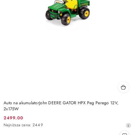
Auto na akumulatorJohn DEERE GATOR HPX Peg Perego 12V,
2x175W
2499.00
Cena
Najniższa
Najniższa cena:
2449
promocyjna:
cena