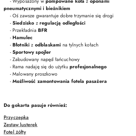
- Wyposażony w
pompowane koła
z
oponami
pneumatycznymi i bieżnikiem
- Oś zawsze gwarantuje dobre trzymanie się drogi
-
Siedzisko
z
regulacją
odległości
- Przekładnia
BFR
-
Hamulec
-
Błotniki
z
odblaskami
na tylnych kołach
-
Sportowy spojler
- Zabudowany napęd łańcuchowy
- Rama nadaję się do użytku
profesjonalnego
- Malowany proszkowo
-
Możliwość zamontowania fotela pasażera
Do gokarta pasuje również:
Przyczepka
Zestaw lusterek
Fotel żółty