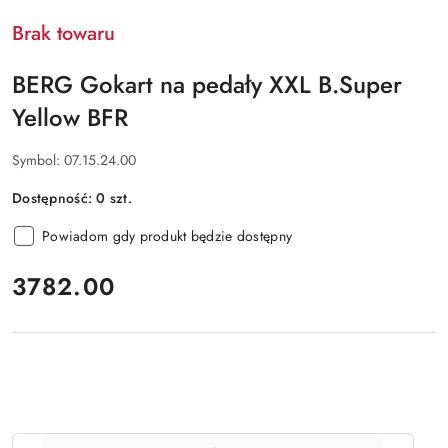
Brak towaru
BERG Gokart na pedały XXL B.Super
Yellow BFR
Symbol:
07.15.24.00
Dostępność:
0
szt.
Powiadom gdy produkt będzie dostępny
cena:
3782.00
Ilość