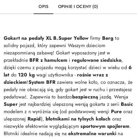
OPIS
OPINIE I OCENY (0)
Gokart na pedały
XL B.Super Yellow
firmy
Berg
to
solidny pojazd, który zapewni Waszym dzieciom
niezapomnianą zabawę! Gokart wyposażony jest w
przekładnie
BFR z hamulcem
i
regulowane
siedzisko
,
dzięki czemu z pojazdu mogą korzystać dzieci w wieku od
6
lat
do
120 kg
wagi użytkownika -
rośnie wraz z
dzieckiem
!
System BFR
zawiera wolne koło, co oznacza, że
​​pedały nie obracają się, gdy gokart jest w ruchu i przestajesz
pedałować. Zapewnia to bardzo
bezpieczną
jazdę.
Wersja
Super
jest najbardziej ulepszoną wersją gokarta z serii
Basic
modelem z n wyróżnia się (od podstawowej wersji
Pure
oraz
ulepszonej
Rapid
),
błotnikami na tylnych kołach
oraz
niezwykle efektownie wyglądającym
sportowym spojlerem
.
Błotniki idealnie nadają się na
ekstremalne
warunki
na