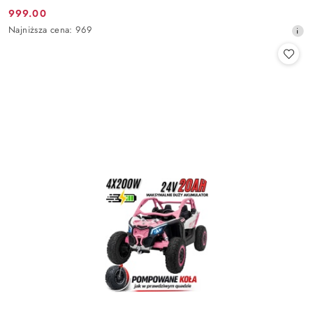
999.00
Cena
Najniższa
Najniższa cena:
969
promocyjna:
cena
z
30
dni
przed
obniżką