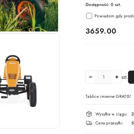
Dostępność:
0
szt.
Powiadom gdy produk
cena:
3659.00
Ilość
szt.
Tablice imienne GRATIS!
Dostępność
Wysyłka w ciągu:
2
i
Cena przesyłki:
dostawa