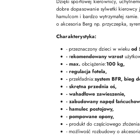
Dzięki sportowej kierownicy, uchylnem
dobre dopasowanie sylwetki kierowcy j
hamulcom i bardzo wytrzymałej ramie.
o akcesoria Berg np. przyczepka, syren
Charakterystyka:
- przeznaczony dzieci w wieku
od 
-
r
ekomendowany wzrost
użytko
- max.
obciążenie:
100 kg,
- regulacja fotela,
-
przekładnia:
system BFR, bieg d
- skrętna przednia oś,
- wahadłowe zawieszenie,
- zabudowany napęd łańcuchow
- hamulec postojowy,
- pompowane opony,
-
produkt do częściowego złożenia, 
- możliwość rozbudowy o akcesoria