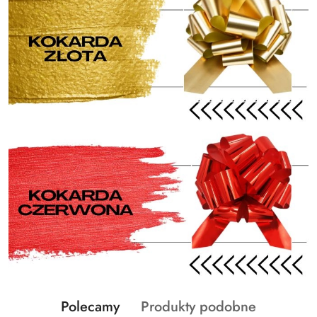
Produkty
Produkty
Polecamy
Produkty podobne
Pomiń karuzelę produktów