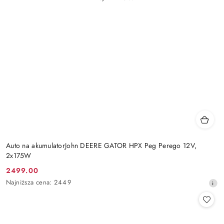
Auto na akumulatorJohn DEERE GATOR HPX Peg Perego 12V,
2x175W
2499.00
Cena
Najniższa
Najniższa cena:
2449
promocyjna:
cena
z
30
dni