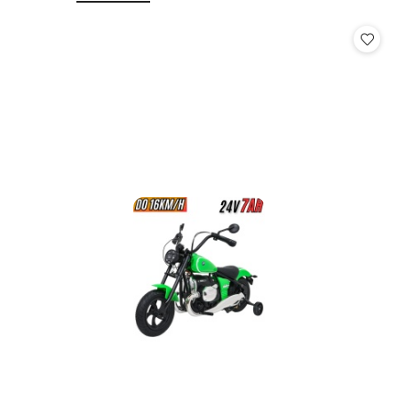
o
o
statusie:
statusie: