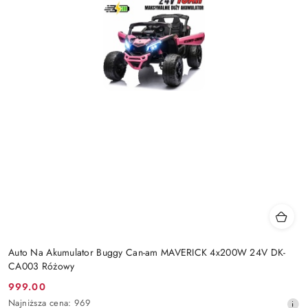
Auto Na Akumulator Buggy Can-am MAVERICK 4x200W 24V DK-
CA003 Różowy
999.00
Cena
Najniższa
Najniższa cena:
969