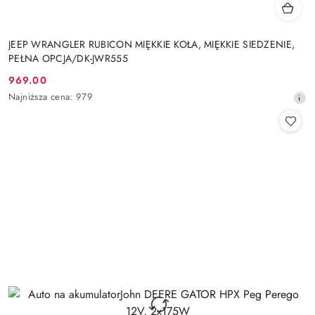
JEEP WRANGLER RUBICON MIĘKKIE KOŁA, MIĘKKIE SIEDZENIE,
PEŁNA OPCJA/DK-JWR555
969.00
Cena
Najniższa
Najniższa cena:
979
promocyjna:
cena
z
30
dni
przed
obniżką