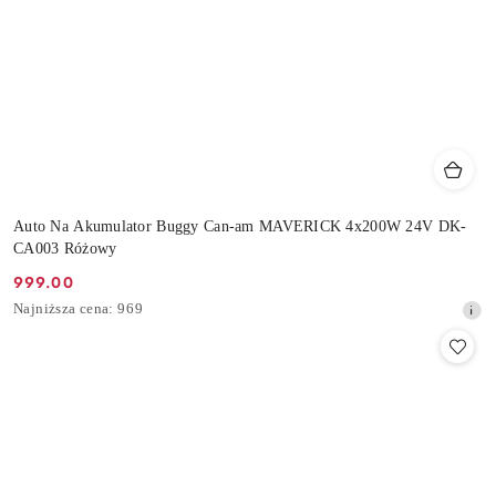
Auto Na Akumulator Buggy Can-am MAVERICK 4x200W 24V DK-
CA003 Różowy
999.00
Cena
Najniższa
Najniższa cena:
969
promocyjna:
cena
z
30
dni
przed
obniżką