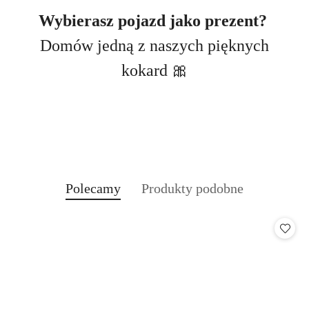
Wybierasz pojazd jako prezent?
Domów jedną z naszych pięknych
kokard 🎀
Produkty
Produkty
Polecamy
Produkty podobne
Pomiń karuzelę produktów
o
o
statusie:
statusie: