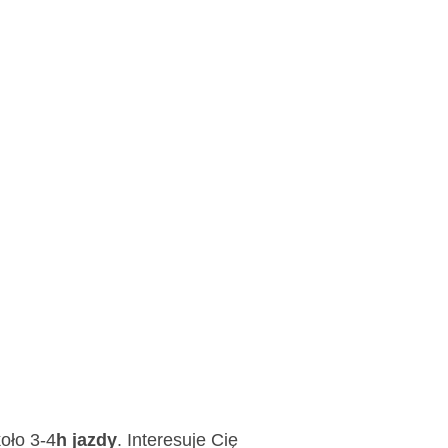
oło 3-4
h jazdy
. Interesuje Cię