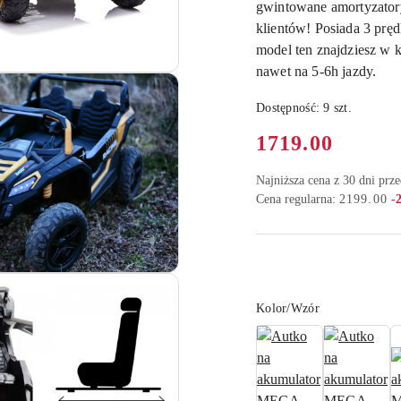
gwintowane amortyzatory
klientów! Posiada 3 prę
model ten znajdziesz w 
nawet na 5-6h jazdy.
Dostępność:
9
szt.
Cena:
1719.00
Najniższa cena z 30 dni prz
Ra
Cena regularna:
2199.00
-
Wariant
Kolor/Wzór