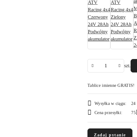
Ilość
szt.
Tablice imienne GRATIS!
Dostępność
Wysyłka w ciągu:
24
i
Cena przesyłki:
75
dostawa
Zadaj pytanie