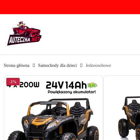
Przejdź do treści głównej
Przejdź do wyszukiwarki
Przejdź do moje konto
Przejdź do menu głównego
Przejdź do opisu produktu
Przejdź do stopki
Strona główna
Samochody dla dzieci
Jednoosobowe
-2%